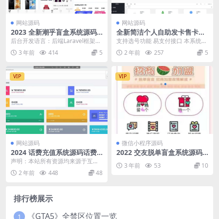
网站源码
网站源码
2023 全新潮乎盲盒系统源码
全新简洁个人自助发卡售卡系
附搭建教程
统源码
后台开发语言：后端Laravel框架开
支持选号功能 易支付接口 本系统由
发 前端开发框架：uniapp+vue 环...
采用thinkphp+layui开发 功能特
3 年前
414
5
2 年前
257
5
色...
VIP
VIP
网站源码
微信小程序源码
2024 话费充值系统源码话费
2022 交友脱单盲盒系统源码
直充快充慢充系统源码
打包版
声明：本站所有资源均来源于互联
3 年前
53
10
网收集，仅供学习参考使用，如若
2 年前
448
48
本站内容侵犯了原著者...
排行榜展示
《GTA5》全禁区位置一览
1