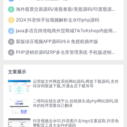
海外股票交易源码/港股泰股/美股源码/印度股源码/马拉西亚股票源码/国际股票配资
2
2024 抖音快手短视频解析去水印php源码
3
Java多语言跨境电商外贸商城TikToKshop内嵌商城I商家入驻I一键铺
4
新版绿豆视频APP源码V6.6 免授权插件版
5
PHP进销存源码ERP多仓库管理系统 手机版进销存 php网络版进销存小程序
6
文章展示
运营版文件网盘系统网站源码,网盘下载源码,支持
转存和限速下载,开通会员下载等等
二维码在线生成平台,短链接生成php网站源码,国
外的程序需要自己翻译
抖音视频去水印,抖音图片去logo文案提取,抖音免
费配音工具大全PHP源码