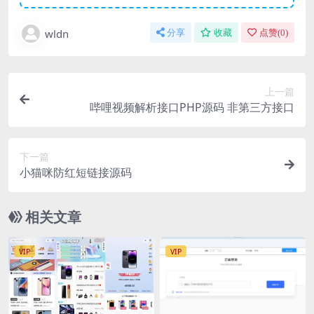
wldn
分享
收藏
点赞(
0
)
上一篇
哔哩视频解析接口PHP源码 非第三方接口
下一篇
小猫咪防红短链接源码
相关文章
VIP
VIP