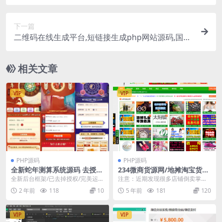
下一篇
二维码在线生成平台,短链接生成php网站源码,国外
的程序需要自己翻译
相关文章
VIP
VIP
PHP源码
PHP源码
全新蛇年测算系统源码 去授权
234微商货源网/地摊淘宝货源
版
源码完整大客户运营版+全新
全新后台框架/已去掉授权/完美运行
注意：近期发现很多店铺倒卖掌柜
页面美工设计+二次功能开发
支付支持第三方已支付和官方微信
的原创源码，而且高价！！如果亲
2 年前
118
10
5 年前
181
120
支付宝加虎皮椒...
们发现上当了，赶紧退...
VIP
VIP