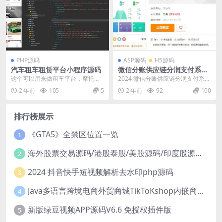
PHP源码
ASP源码
H5源码
汽车租车租赁平台小程序源码
微信分账供应链分润支付系统
源码
这个可以用来做租车平台，摩托车
2024 微信分账供应链分润支付系统
汽车都可以 ，源码里面带有框架和
源码
2 年前
105
5
2 年前
92
100
教程。
排行榜展示
《GTA5》全禁区位置一览
1
海外股票交易源码/港股泰股/美股源码/印度股源码/马拉西亚股票源码/国际股票配资
2
2024 抖音快手短视频解析去水印php源码
3
Java多语言跨境电商外贸商城TikToKshop内嵌商城I商家入驻I一键铺
4
新版绿豆视频APP源码V6.6 免授权插件版
5