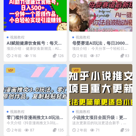
视频教程
视频教程
AI赋能健康饮食账号：每天轻
母婴赛道AI玩法，每日2000
松赚取500+收入，一分钟创作
+轻松收入，一键去重阿尔法
项目介绍： 健康饮食新潮流：AI技
项目介绍： 今天分享一个轻松日入
一个原创作品，新手也能实现
音波胎动视频
术助力，一分钟生成原创素材，引
2000+的母婴赛道新玩法，利用AI
2 年前
116
126
2 年前
87
83
引流赚钱
领健康风潮。 随...
一键去重，即...
VIP
VIP
视频教程
视频教程
零门槛抖音漫画推文3.0玩法，
小说推文项目全面升级：更适
三分钟一条原创作品，复制粘
合新手，更容易获得成交！
今天介绍《抖音漫画推文3.0玩
这次更新后的玩法更适合新手，也
贴轻松日入300+
法》，这种玩法能够快速走红，每
更容易获得成交，适合所有人操
2 年前
87
135
2 年前
71
59
条推文都是原创作品，...
作。该教程包括制作所需...