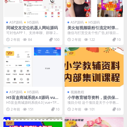
ASP源码
H5源码
ASP源码
H5源码
同城交友定位机器人网站源码
美女短视频吸粉引流定时弹窗
源码
可封包APP 1、支持单聊、群聊 2、
微信与打赏交友个性广告,好项目带
支持发动态，类似朋友圈 3、支持
后台 不一样的体验，手机端带+微
2 年前
84
100
2 年前
122
10
附近的人导...
信+打赏广告，引...
VIP
VIP
ASP源码
H5源码
视频教程
H5盲盒商城系统4.0源码 vue+
小学教育辅导资料，提供保姆
thinkphp 5框架开发开源无加
级内部集训教程和教材，私域
H5盲盒商城源码系统4.0|vue+TP5
项目介绍 这个项目是关于小学教育
密源码+安装教程
销售可获得 29-129 元的收益
php框架开发开源无加密源码+安装
辅导资料的，我们通过在抖音和小
2 年前
151
10
2 年前
101
69
（包含教程和资料）
教程...
红书等平台发布图文...
VIP
VIP