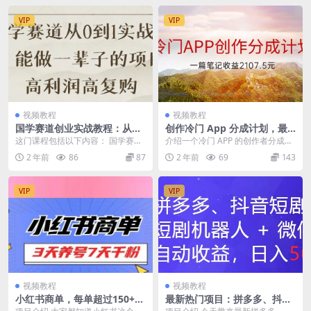
VIP
VIP
视频教程
视频教程
国学赛道创业实战教程：从零
创作冷门 App 分成计划，最
到一，打造长久稳定的项目，
新创业风口，抢先一步成为吃
这门课程包括以下内容： 国学赛道
介绍一个冷门 APP 的创作者分成计
获得高利润和复购率
螃蟹的第一批人，一篇笔记可
创业实战教程：从零到一，帮助你
划，这个 APP 最近推出了新的创作
2 年前
86
87
2 年前
69
143
获得 2107.5 元收益
快速入门并掌握关键...
计划，我...
VIP
VIP
视频教程
视频教程
小红书商单，每单超过150+，
最新热门项目：拼多多、抖音
适合新手小白上手操作，3天
短剧计划，结合短剧机器人与