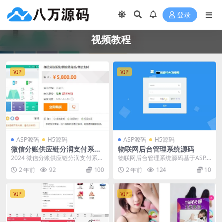
登录
视频教程
VIP
VIP
ASP源码
H5源码
ASP源码
H5源码
微信分账供应链分润支付系统
物联网后台管理系统源码
源码
2024 微信分账供应链分润支付系统
物联网后台管理系统源码基于ASP.N
源码
ET内核，提供卓越的性能和功能。
2 年前
92
100
2 年前
124
10
此外，我们...
VIP
VIP