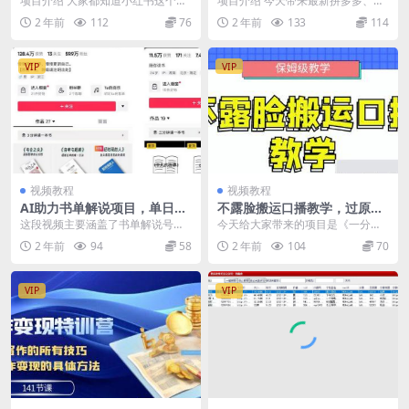
项目介绍 大家都知道小红书这个内
项目介绍 今天带来最新拼多多、抖
就能增加粉丝1000+
微信群，轻松实现自动盈利，
容社区平台，它专注于推荐各种商
音短剧项目，利用短剧机器人 + 微
2 年前
112
76
2 年前
133
114
每日收入500+！
品和产品，并以其可...
信群，实现自动...
VIP
VIP
视频教程
视频教程
AI助力书单解说项目，单日粉
不露脸搬运口播教学，过原
丝增长1W+
创，一分钟一条视频，保姆级
这段视频主要涵盖了书单解说号的
今天给大家带来的项目是《一分钟
教学
引流方法和变现策略，包括利用AI
一条视频，保姆级教学，一个月暴
2 年前
94
58
2 年前
104
70
改写工具、配音神器...
力变现超10000＋...
VIP
VIP