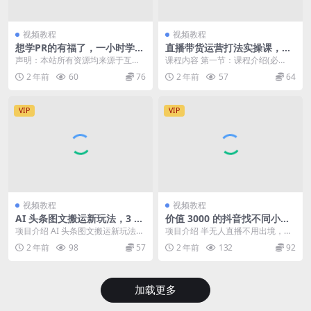
视频教程
视频教程
想学PR的有福了，一小时学会
直播带货运营打法实操课，人
PR剪视频
货场运营打法，打爆高客单单
声明：本站所有资源均来源于互联
课程内容 第一节：课程介绍(必
品
网收集，仅供学习参考使用，如若
看)； 第二节：流量的底层逻辑；
2 年前
60
76
2 年前
57
64
本站内容侵犯了原著者...
第三节：直播间是...
VIP
VIP
视频教程
视频教程
AI 头条图文搬运新玩法，3 分
价值 3000 的抖音找不同小游
钟一条原创文章，100% 过原
戏玩法，抖音爆火直播玩法，
项目介绍 AI 头条图文搬运新玩法，
项目介绍 半无人直播不用出境，就
创轻松日入 200+
日入 1000+
3 分钟一条原创文章，100% 过原创
能赚钱的项目，抖音小游戏直播变
2 年前
98
57
2 年前
132
92
轻松日...
现，留人属性非常的...
加载更多