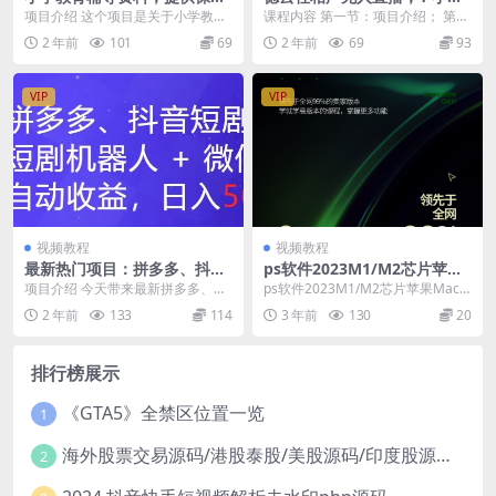
级内部集训教程和教材，私域
收入 400+， 抖音 App 拉新暴
项目介绍 这个项目是关于小学教育
课程内容 第一节：项目介绍； 第二
销售可获得 29-129 元的收益
力新玩法（附 300G 素材）
辅导资料的，我们通过在抖音和小
节：直播间搭建教程； 附：去重素
2 年前
101
69
2 年前
69
93
（包含教程和资料）
红书等平台发布图文...
材300G、项...
VIP
VIP
视频教程
视频教程
最新热门项目：拼多多、抖音
ps软件2023M1/M2芯片苹果
短剧计划，结合短剧机器人与
Mac中文版ai/Photoshop202
项目介绍 今天带来最新拼多多、抖
ps软件2023M1/M2芯片苹果Mac
微信群，轻松实现自动盈利，
2实用视频教程
音短剧项目，利用短剧机器人 + 微
中文版ai/Photoshop2022实...
2 年前
133
114
3 年前
130
20
每日收入500+！
信群，实现自动...
排行榜展示
《GTA5》全禁区位置一览
1
海外股票交易源码/港股泰股/美股源码/印度股源码/马拉西亚股票源码/国际股票配资
2