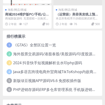
淘客/网店/商城
淘客/网店/商城
商城2024维护版PC/手机/公众
（运营级）美容美发线上预约
号多端合一带三级分销可封装
免排队到店服务多店铺管理店
商城新版源码 无需授权一次购买免
本店所售程序只供模拟测试研究，
APP自动发货可联系手动发
铺入驻
费使用 商城内含多套模板任意切换
不得使用于非法用途，不得违反国
2 年前
127
80
2 年前
76
500
功能非常强大 ...
家法律，否则后果自负...
排行榜展示
《GTA5》全禁区位置一览
1
海外股票交易源码/港股泰股/美股源码/印度股源码/马拉西亚股票源码/国际股票配资
2
2024 抖音快手短视频解析去水印php源码
3
Java多语言跨境电商外贸商城TikToKshop内嵌商城I商家入驻I一键铺
4
新版绿豆视频APP源码V6.6 免授权插件版
5
PHP进销存源码ERP多仓库管理系统 手机版进销存 php网络版进销存小程序
6