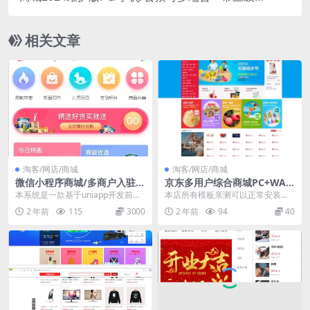
销可封装APP自动发货可联系手动发
相关文章
淘客/网店/商城
淘客/网店/商城
微信小程序商城/多商户入驻/
京东多用户综合商城PC+WAP
多门店/积分商城/拼团团购/优
整站带数据源码
本系统是一款基于uniapp开发前
本店所有模板亲测可以正常安装使
惠券/秒杀
端、PHP开发后端的版本微信小程
用 请您放心购买 本店演示：http://
2 年前
115
3000
2 年前
94
40
序商城。它集成...
demo...