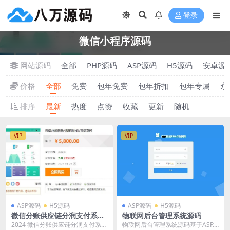
登录
微信小程序源码
网站源码
全部
PHP源码
ASP源码
H5源码
安卓源
价格
全部
免费
包年免费
包年折扣
包年专属
永
排序
最新
热度
点赞
收藏
更新
随机
VIP
VIP
ASP源码
H5源码
ASP源码
H5源码
微信分账供应链分润支付系统
物联网后台管理系统源码
源码
2024 微信分账供应链分润支付系统
物联网后台管理系统源码基于ASP.N