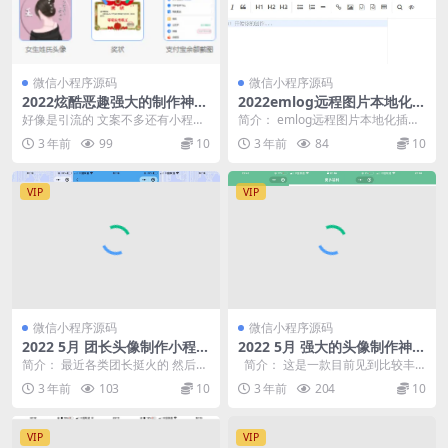
微信小程序源码
微信小程序源码
2022炫酷恶趣强大的制作神器
2022emlog远程图片本地化插
小程序源码
件 支持Emlog Pro版本
好像是引流的 文案不多还有小程序
简介： emlog远程图片本地化插件
跳转，懒得改了，有兴趣的自己研
支持Emlog Pro版本。此插件会把
3 年前
99
10
3 年前
84
10
究一下吧 这是一款...
文章...
VIP
VIP
微信小程序源码
微信小程序源码
2022 5月 团长头像制作小程序
2022 5月 强大的头像制作神器
源码 支持流量主
支持外卖CPS优惠劵小程序源
简介： 最近各类团长挺火的 然后就
简介： 这是一款目前见到比较丰
码
诞生了这款团长头像制作器 支持流
富的头像制作小程序 拥有丰富的模
3 年前
103
10
3 年前
204
10
量主模式 支持...
板,...
VIP
VIP