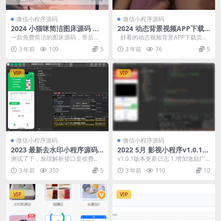
微信小程序源码
微信小程序源码
2024 小猫咪简洁图床源码 二
2024 动态背景视频APP下载
开版
页源码
一款免费简洁的图床源码，带后
好看的动态视频背景APP下载页源
台，可操作性强 这个版本比我以前
码，可以二开修改做个人主页
3 年前
109
5
3 年前
76
5
那些版本最大优势就是...
VIP
VIP
微信小程序源码
微信小程序源码
2023 最新去水印小程序源码
2022 5月 影视小程序v1.0.1版
无后台附带接口
新增过审功能 +视频教程
测试了下，发现解析接口是收费
v1.0.1版本更新日志 1.增加激励广
的。 自己有免费接口的可以自己替
告 2.增加插屏广告 3.增加视频贴片
3 年前
310
5
3 年前
110
10
换下。UI看着挺不错...
广...
VIP
VIP