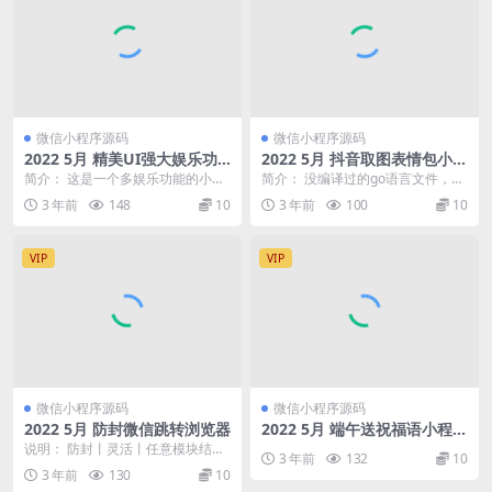
微信小程序源码
微信小程序源码
2022 5月 精美UI强大娱乐功
2022 5月 抖音取图表情包小程
能组合微信小程序源码
序 创作者入驻 流量主
简介： 这是一个多娱乐功能的小程
简介： 没编译过的go语言文件，没
序 具体由以下功能组合: 网易云在
教程，需自行测试
3 年前
148
10
3 年前
100
10
线音乐(在线播...
VIP
VIP
微信小程序源码
微信小程序源码
2022 5月 防封微信跳转浏览器
2022 5月 端午送祝福语小程序
源码 有流量主
说明： 防封丨灵活丨任意模块结合
3 年前
132
10
丨多次使用 使用说明：不方便在微
3 年前
130
10
信内打开的网页，...