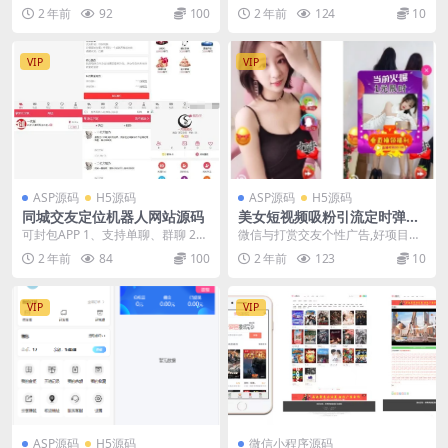
源码
ET内核，提供卓越的性能和功能。
2 年前
92
100
2 年前
124
10
此外，我们...
VIP
VIP
ASP源码
H5源码
ASP源码
H5源码
同城交友定位机器人网站源码
美女短视频吸粉引流定时弹窗
源码
可封包APP 1、支持单聊、群聊 2、
微信与打赏交友个性广告,好项目带
支持发动态，类似朋友圈 3、支持
后台 不一样的体验，手机端带+微
2 年前
84
100
2 年前
123
10
附近的人导...
信+打赏广告，引...
VIP
VIP
ASP源码
H5源码
微信小程序源码