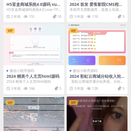
H5盲盒商城系统4.0源码 vue+
2024 首发 爱客影院CMS程序
thinkphp 5框架开发开源无加
PHP源码V3.0 免数据库
H5盲盒商城源码系统4.0|vue+TP5
本程序无需数据库，直接上传源码
密源码+安装教程
php框架开发开源无加密源码+安装
即可访问，（服务器或虚拟主机空
2 年前
151
10
3 年前
119
5
教程...
间）都可以搭建使用！...
VIP
VIP
微信小程序源码
微信小程序源码
2024 精美个人主页html源码
2024 彩虹云商城分站收入轮
播PHP源码
2024 精美个人主页html源码
彩虹云商城开通分站界面，分站收
入轮播自己找个合适的位置插入进
3 年前
166
5
3 年前
129
5
去就可...
VIP
VIP