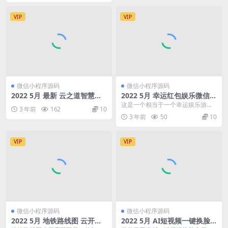
VIP
VIP
微信小程序源码
微信小程序源码
2022 5月 最新 云之道智慧预
2022 5月 幸运红包娱乐微信小
约系统V1.3.4
程序源码
这是一个相当于一个幸运娱乐游戏
3 年前
162
10
微信小程序源码 内有多个玩法,比如
3 年前
50
10
超级王牌,福袋王...
VIP
VIP
微信小程序源码
微信小程序源码
2022 5月 地铁路线图 云开发
2022 5月 AI短视频一键换脸