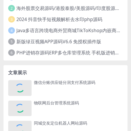
海外股票交易源码/港股泰股/美股源码/印度股源码/马拉西亚股票源码/国际股票配资
2
2024 抖音快手短视频解析去水印php源码
3
Java多语言跨境电商外贸商城TikToKshop内嵌商城I商家入驻I一键铺
4
新版绿豆视频APP源码V6.6 免授权插件版
5
PHP进销存源码ERP多仓库管理系统 手机版进销存 php网络版进销存小程序
6
文章展示
微信分账供应链分润支付系统源码
物联网后台管理系统源码
同城交友定位机器人网站源码