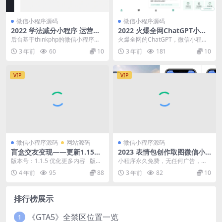
微信小程序源码
微信小程序源码
2022 学法减分小程序 运营级
2022 火爆全网ChatGPT小程
源码
序页面模板 AI回答你任何问题
后台基于thinkphp的微信小程序源
火爆全网的ChatGPT，微信小程序
码，某宝1000买的学法减分助手小
纯页面模板。 介绍 ChatGPT 是 O
3 年前
60
10
3 年前
181
10
程序前端...
p...
VIP
VIP
微信小程序源码
网站源码
微信小程序源码
盲盒交友变现——更新1.15版
2023 表情包创作取图微信小
本【公众号版】
程序源码 附流量主
版本号：1.1.5 优化更多内容 版本
小程序永久免费，无任何广告，无
号：1.0.2 – 默认 1...
任何违规功能！ 小程序具备以下功
4 年前
95
88
3 年前
82
10
能有： 支持创作者...
排行榜展示
《GTA5》全禁区位置一览
1