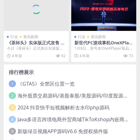
行业
资讯新闻
行业
资讯新闻
《茶杯头》实体版正式发售 包
新世代PC游戏掌机OneXPlay
含DLC和6张插画卡片
er正式发布，采用分离式手柄
今日《茶杯头》正式推出实体版游
1月8日，壹号本OneXPlayer新品发
戏，标准版售价39.99美元，实体标
布会正式举行。本场发布会正式发
4 年前
92
4 年前
73
准版包含游戏本...
布了首款...
排行榜展示
《GTA5》全禁区位置一览
1
海外股票交易源码/港股泰股/美股源码/印度股源码/马拉西亚股票源码/国际股票配资
2
2024 抖音快手短视频解析去水印php源码
3
Java多语言跨境电商外贸商城TikToKshop内嵌商城I商家入驻I一键铺
4
新版绿豆视频APP源码V6.6 免授权插件版
5