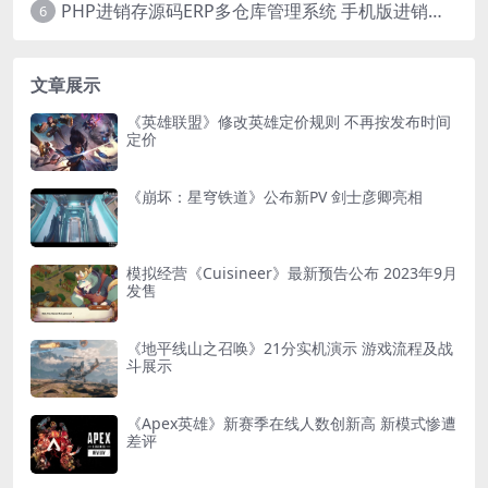
PHP进销存源码ERP多仓库管理系统 手机版进销存 php网络版进销存小程序
6
文章展示
《英雄联盟》修改英雄定价规则 不再按发布时间
定价
《崩坏：星穹铁道》公布新PV 剑士彦卿亮相
模拟经营《Cuisineer》最新预告公布 2023年9月
发售
《地平线山之召唤》21分实机演示 游戏流程及战
斗展示
《Apex英雄》新赛季在线人数创新高 新模式惨遭
差评