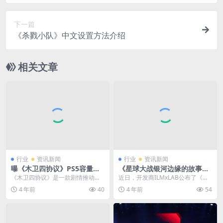
荐
下一篇
《杀戮小队》中文设置方法介绍
相关文章
行业
资讯新闻
行业
资讯新闻
曝《木卫四协议》PS5容量约4
《星球大战银河边缘的故事增
2.8G 11月30日开启预载
强版》明年2月登陆PS VR2
《木卫四协议》是一款剧情推动型
近日，开发商ILMxLAB公布了《星
第三人称生存冒险游戏，将于12月
球大战：银河边缘的故事 增强版》
4 年前
40
4 年前
54
2日正式发售。近日...
的新视觉图，...