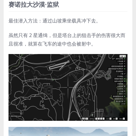
赛诺拉大沙漠·监狱
最佳潜入方法：通过山坡乘坐载具冲下去。
虽然只有 2 星通缉，但是塔台上的狙击手的伤害很大而
且很准，就算在飞车的途中也会被射中。