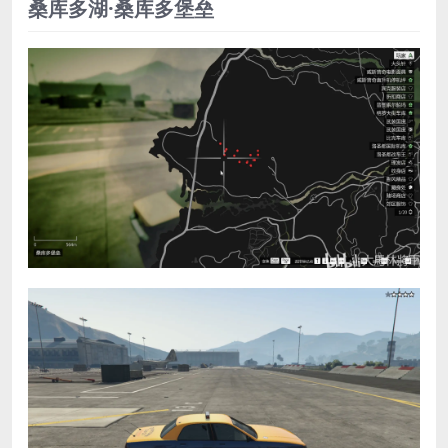
桑库多湖·桑库多堡垒