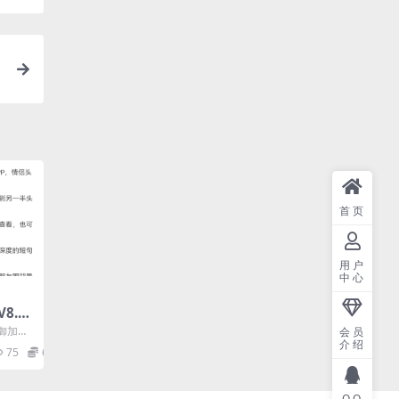
遭
首页
用户
中心
8.0.
讯御加固
会员
介绍
75
6
QQ