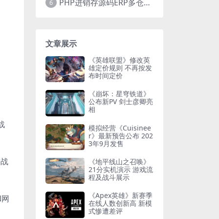
PHP进销存源码ERP多仓库管理系统 手机版进销存 php网络版进销存小程序
6
文章展示
《英雄联盟》修改英
雄定价规则 不再按发
布时间定价
《崩坏：星穹铁道》
公布新PV 剑士彦卿亮
相
战
模拟经营《Cuisinee
r》最新预告公布 202
3年9月发售
世战
《地平线山之召唤》
21分实机演示 游戏流
程及战斗展示
《Apex英雄》新赛季
N网
在线人数创新高 新模
式惨遭差评