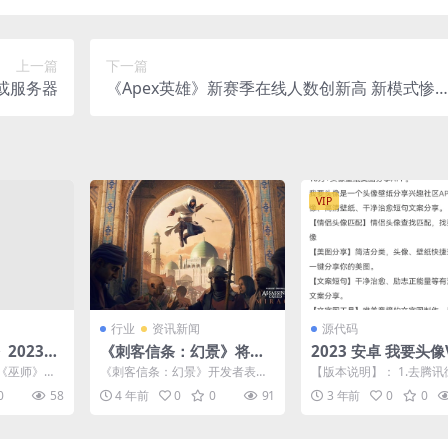
上一篇
下一篇
地或服务器
《Apex英雄》新赛季在线人数创新高 新模式惨
差评
VIP
行业
资讯新闻
源代码
2023年
《刺客信条：幻景》将回
2023 安卓 我要头像V
会继续维持
归初心 重拾一代叙事风格
2 解锁会员版
《巫师》系
《刺客信条：幻景》开发者表
【版本说明】： 1.去腾
游戏。日前
示，他们听取了近年来玩家呼声
2.解锁会员（需登录）
0
58
4 年前
0
0
91
3 年前
0
0
...
最高的一个请求，就是在新作...