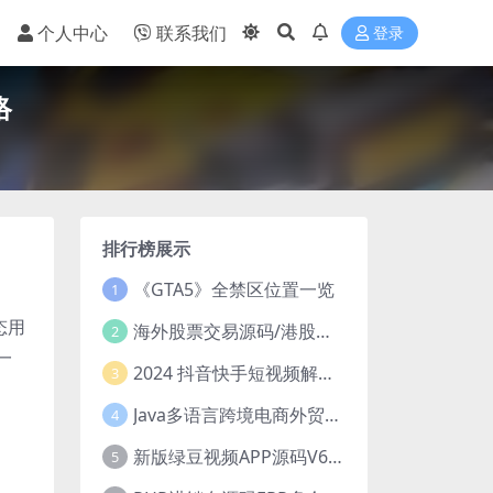
个人中心
联系我们
登录
络
排行榜展示
《GTA5》全禁区位置一览
1
态用
海外股票交易源码/港股泰股/美股源码/印度股源码/马拉西亚股票源码/国际股票配资
2
一
2024 抖音快手短视频解析去水印php源码
3
Java多语言跨境电商外贸商城TikToKshop内嵌商城I商家入驻I一键铺
4
新版绿豆视频APP源码V6.6 免授权插件版
5