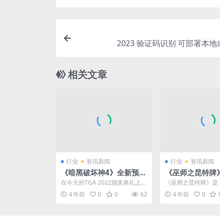
2023 验证码识别 可部署本
相关文章
行业
资讯新闻
行业
资讯新闻
《暗黑破坏神4》全新预告
《巫师之昆特牌》
公布 2023年6月6日正式
后将停止更新 
在今天的TGA 2022颁奖典礼上，
《巫师之昆特牌》是
发售
运营
暴雪的《暗黑破坏神4》公布了一
列衍生出的卡牌对战
4 年前
0
0
62
4 年前
0
段演出和全新预...
CDPR官方宣布《巫师之