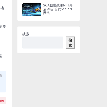
SGA创世战舰NFT开
好者
启铸造 首发SeeleN
网络
投资
搜索
搜
索
宙、
盗
(
0
)