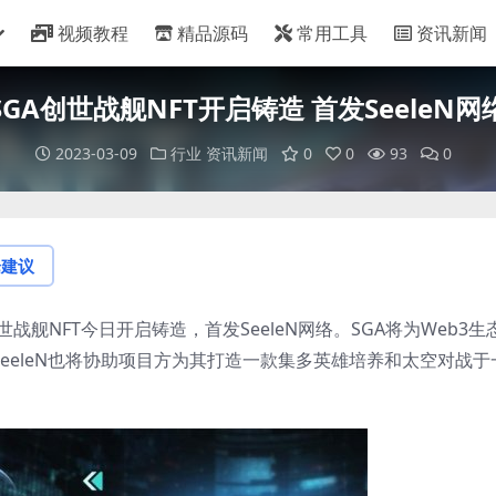
视频教程
精品源码
常用工具
资讯新闻
SGA创世战舰NFT开启铸造 首发SeeleN网
2023-03-09
行业
资讯新闻
0
0
93
0
论建议
创世战舰NFT今日开启铸造，首发SeeleN网络。SGA将为Web3生
SeeleN也将协助项目方为其打造一款集多英雄培养和太空对战于