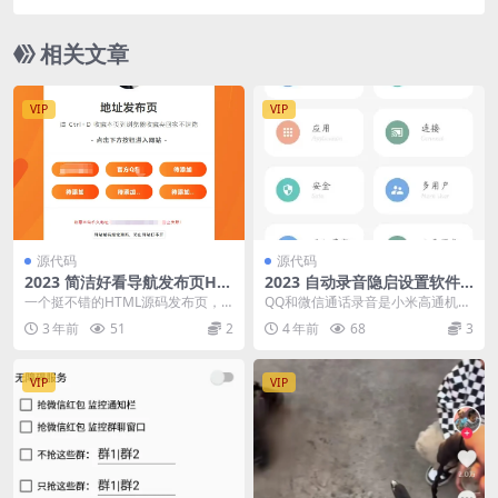
相关文章
VIP
VIP
源代码
源代码
2023 简洁好看导航发布页HT
2023 自动录音隐启设置软件 v
ML源码
8.1
一个挺不错的HTML源码发布页，
QQ和微信通话录音是小米高通机型
无后台，导入即可使用！！！
的高端机独有功能，天玑和高通中
3 年前
51
2
4 年前
68
3
低端机型都是没有的...
VIP
VIP