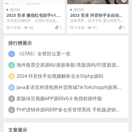
源代码
源代码
2023 安卓 微信红包助手v1.0.
2023 安卓 抖音快手全自动浏
1
览项目
支持监控通知栏，出现红包信息就
设备需求：安卓手机 通过闲置手机
会进入去开红包。开启此功能必须
挂机浏览短视频做任务获取收益，
3 年前
66
2
4 年前
51
5
给 读取通知栏的权限...
一天几块钱
排行榜展示
《GTA5》全禁区位置一览
1
海外股票交易源码/港股泰股/美股源码/印度股源码/马拉西亚股票源码/国际股票配资
2
2024 抖音快手短视频解析去水印php源码
3
Java多语言跨境电商外贸商城TikToKshop内嵌商城I商家入驻I一键铺
4
新版绿豆视频APP源码V6.6 免授权插件版
5
PHP进销存源码ERP多仓库管理系统 手机版进销存 php网络版进销存小程序
6
文章展示