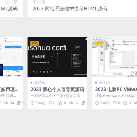
上一篇
下一篇
TML源码
2023 网站系统维护提示HTML源码
VIP
VIP
源代码
源代码
SDT多币理财
2023 黑色个人引导页源码
2023 电脑PC VMwa
拟机v16.1.2 兼容Wi
理财源码，
一款酷黑风个人主页+引导页源
虚拟机vmware workstati
代码工整无
码，修改index.html文件里面文
迎来新版发布，详细版本
0
64
50
3 年前
0
0
92
5
3 年前
0
0
..
字即可，需要修...
1...