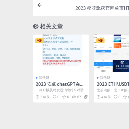
2023 樱花飘落官网单页H
相关文章
VIP
VIP
源代码
源代码
2023 安卓 chatGPT在线
2023 ETH\U
ai对话机器人v1.0
系统 完美流畅
一款可以及时发送消息给ai对话
之前淘的一套PHP的
机器人，实现虚拟互动的聊天软
实测了下完美流畅，
3 年前
0
0
67
5
4 年前
0
件，在平台我们虽然不能...
错，UI简洁大方，有兴.