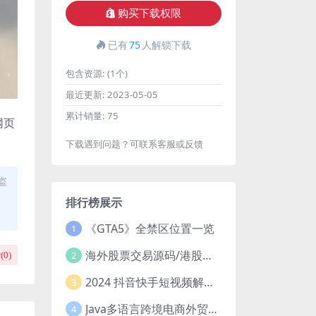
购买下载权限
已有
75
人解锁下载
包含资源:
(1个)
最近更新:
2023-05-05
累计销量:
75
网页
下载遇到问题？可联系客服或反馈
盗
排行榜展示
《GTA5》全禁区位置一览
1
海外股票交易源码/港股泰股/美股源码/印度股源码/马拉西亚股票源码/国际股票配资
2
(
0
)
2024 抖音快手短视频解析去水印php源码
3
Java多语言跨境电商外贸商城TikToKshop内嵌商城I商家入驻I一键铺
4