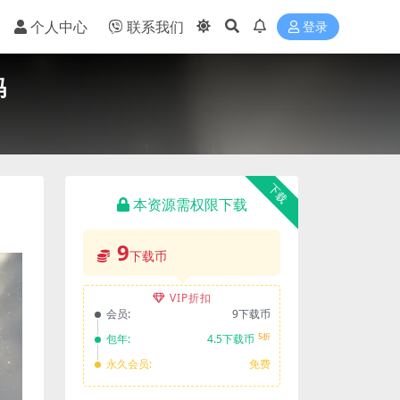
个人中心
联系我们
登录
码
下载
本资源需权限下载
9
下载币
VIP折扣
会员:
9下载币
5折
包年:
4.5下载币
永久会员:
免费