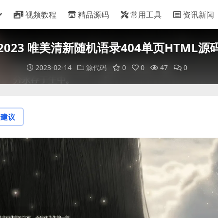
视频教程
精品源码
常用工具
资讯新闻
2023 唯美清新随机语录404单页HTML源
2023-02-14
源代码
0
0
47
0
论建议