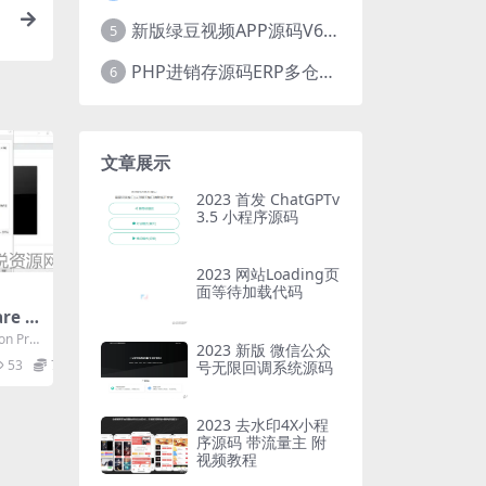
新版绿豆视频APP源码V6.6 免授权插件版
5
PHP进销存源码ERP多仓库管理系统 手机版进销存 php网络版进销存小程序
6
文章展示
2023 首发 ChatGPTv
3.5 小程序源码
2023 网站Loading页
面等待加载代码
re 虚
n10
on Pro
2023 新版 微信公众
号为v
53
7
号无限回调系统源码
2023 去水印4X小程
序源码 带流量主 附
视频教程