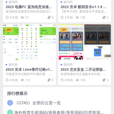
源代码
源代码
2023 电脑PC 蓝泡电竞加速器
2023 安卓 酷我音乐v1.1.9 解
解锁无限时间版
锁VIP手表版
蓝泡电竞加速器支持的游戏超过50
【软件介绍】 酷我音乐手表版是一
0+，但只能免费加速1小时，之后
款非常给力的手机播放器，你可以
4 年前
57
4
3 年前
125
5
就得每隔一小时手...
在这里享受到酷我音...
VIP
VIP
源代码
源代码
2023 安卓 Lime青柠记账v1.
2023 交友盲盒 二开运营版源
0.4 干净版
码
可能是安卓记账软件中最好看、最
本源码请勿与泛滥版本作比较，解
好用的记账软件。零零散散的日常
决部分问题，详细教程文件里有 1.
4 年前
113
9
4 年前
103
3
消费，不管多还是少，...
首页轮转广告 2...
排行榜展示
《GTA5》全禁区位置一览
1
海外股票交易源码/港股泰股/美股源码/印度股源码/马拉西亚股票源码/国际股票配资
2