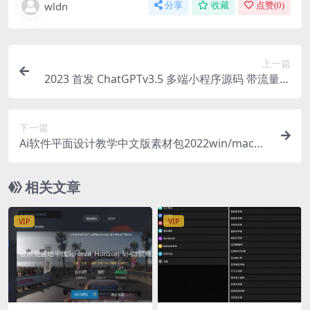
wldn
分享
收藏
点赞(
0
)
上一篇
2023 首发 ChatGPTv3.5 多端小程序源码 带流量主
视频教程 修复版
下一篇
Ai软件平面设计教学中文版素材包2022win/mac视
频M1远程安装服务
相关文章
VIP
VIP