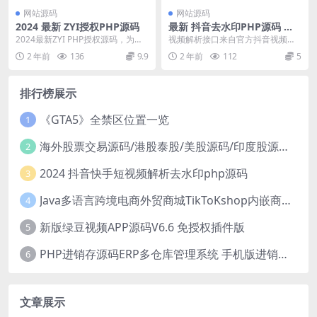
网站源码
网站源码
2024 最新 ZYI授权PHP源码
最新 抖音去水印PHP源码 非
三方接口
2024最新ZYI PHP授权源码，为用
视频解析接口来自官方抖音视频接
户提供了多种授权方式和管理工
口！非第三方接口！上传PHP环境
2 年前
136
9.9
2 年前
112
5
具。首先，它...
中即可运行！支持上...
排行榜展示
《GTA5》全禁区位置一览
1
海外股票交易源码/港股泰股/美股源码/印度股源码/马拉西亚股票源码/国际股票配资
2
2024 抖音快手短视频解析去水印php源码
3
Java多语言跨境电商外贸商城TikToKshop内嵌商城I商家入驻I一键铺
4
新版绿豆视频APP源码V6.6 免授权插件版
5
PHP进销存源码ERP多仓库管理系统 手机版进销存 php网络版进销存小程序
6
文章展示