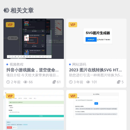
相关文章
VIP
VIP
视频教程
网站源码
抖音小游戏掘金，逆空使命，
2023 图片在线转换SVG HTM
复制粘贴的项目，最高日入 40
L源码
项目介绍 今天给大家带来的项目是
助您进行引流一种将图片转换为SV
00+，一部手机即可上手
《复制粘贴的项目，日入4000+，
G网页HTML源码的方法，该方法实
2 年前
66
61
3 年前
101
5
新“逆空使命”...
质上是将位图包...
VIP
VIP