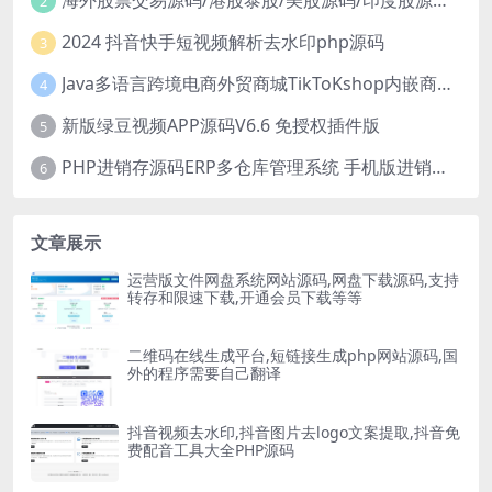
海外股票交易源码/港股泰股/美股源码/印度股源码/马拉西亚股票源码/国际股票配资
2
2024 抖音快手短视频解析去水印php源码
3
Java多语言跨境电商外贸商城TikToKshop内嵌商城I商家入驻I一键铺
4
新版绿豆视频APP源码V6.6 免授权插件版
5
PHP进销存源码ERP多仓库管理系统 手机版进销存 php网络版进销存小程序
6
文章展示
运营版文件网盘系统网站源码,网盘下载源码,支持
转存和限速下载,开通会员下载等等
二维码在线生成平台,短链接生成php网站源码,国
外的程序需要自己翻译
抖音视频去水印,抖音图片去logo文案提取,抖音免
费配音工具大全PHP源码