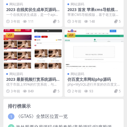
网站源码
网站源码
2023 在线奖状生成单页源码
2023 首发 苹果cms导航模版
附接口
源码 支持批量检测
一个在线奖状生成器，是一个api接
苹果CMS导航模版，基于老王版本
口版，替换相关参数然后复制链接
苹果cms开发 支持批量检查网址等
3 年前
111
5
3 年前
148
5
地址到浏览器打开...
等，有能力的可...
VIP
VIP
网站源码
网站源码
2023 最新视频打赏系统源码
仿百度文库网站php源码
附教程 运营修复版
优于市面上95%的打赏系统，与其
php+MySQL进行开发的仿百度文库
他打赏系统相比，功能更加强大，
网站源码。界面仿百度文库，可实
3 年前
849
5
2 年前
93
5
完美运营且无bug...
现文档上传下...
排行榜展示
《GTA5》全禁区位置一览
1