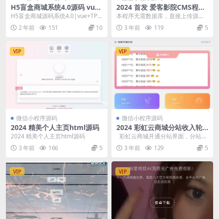
H5盲盒商城系统4.0源码 vue+
2024 首发 爱客影院CMS程序
thinkphp 5框架开发开源无加
PHP源码V3.0 免数据库
H5盲盒商城源码系统4.0|vue+TP5
本程序无需数据库，直接上传源码
密源码+安装教程
php框架开发开源无加密源码+安装
即可访问，（服务器或虚拟主机空
2 年前
151
10
3 年前
119
5
教程...
间）都可以搭建使用！...
VIP
VIP
微信小程序源码
微信小程序源码
2024 精美个人主页html源码
2024 彩虹云商城分站收入轮
播PHP源码
2024 精美个人主页html源码
彩虹云商城开通分站界面，分站收
入轮播自己找个合适的位置插入进
3 年前
166
5
3 年前
129
5
去就可...
VIP
VIP