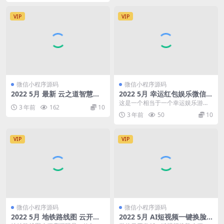
VIP
VIP
微信小程序源码
微信小程序源码
2022 5月 最新 云之道智慧预
2022 5月 幸运红包娱乐微信小
约系统V1.3.4
程序源码
这是一个相当于一个幸运娱乐游戏
3 年前
162
10
微信小程序源码 内有多个玩法,比如
3 年前
50
10
超级王牌,福袋王...
VIP
VIP
微信小程序源码
微信小程序源码
2022 5月 地铁路线图 云开发
2022 5月 AI短视频一键换脸