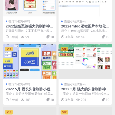
微信小程序源码
微信小程序源码
2022炫酷恶趣强大的制作神器
2022emlog远程图片本地化插
小程序源码
件 支持Emlog Pro版本
好像是引流的 文案不多还有小程序
简介： emlog远程图片本地化插件
跳转，懒得改了，有兴趣的自己研
支持Emlog Pro版本。此插件会把
3 年前
99
10
3 年前
84
10
究一下吧 这是一款...
文章...
VIP
VIP
微信小程序源码
微信小程序源码
2022 5月 团长头像制作小程序
2022 5月 强大的头像制作神器
源码 支持流量主
支持外卖CPS优惠劵小程序源
简介： 最近各类团长挺火的 然后就
简介： 这是一款目前见到比较丰
码
诞生了这款团长头像制作器 支持流
富的头像制作小程序 拥有丰富的模
3 年前
103
10
3 年前
204
10
量主模式 支持...
板,...
VIP
VIP