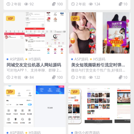
源码
ET内核，提供卓越的性能和功能。
2 年前
92
100
2 年前
124
10
此外，我们...
VIP
VIP
ASP源码
H5源码
ASP源码
H5源码
同城交友定位机器人网站源码
美女短视频吸粉引流定时弹窗
源码
可封包APP 1、支持单聊、群聊 2、
微信与打赏交友个性广告,好项目带
支持发动态，类似朋友圈 3、支持
后台 不一样的体验，手机端带+微
2 年前
84
100
2 年前
122
10
附近的人导...
信+打赏广告，引...
VIP
VIP
ASP源码
H5源码
微信小程序源码