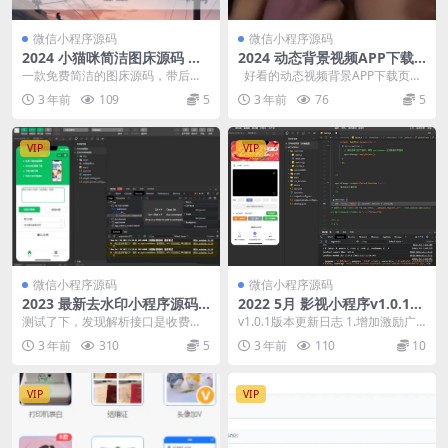
微信小程序源码
微信小程序源码
2024 小猫咪简洁图床源码 二
2024 动态背景视频APP下载
开版
页源码
一款免费简洁的图床源码，带后
好看的动态视频背景APP下载页源
台，可操作性强 这个版本比我以前
码，可以二开修改做个人主页
3 年前
109
5
3 年前
76
5
那些版本最大优势就是...
VIP
VIP
微信小程序源码
微信小程序源码
2023 最新去水印小程序源码
2022 5月 影视小程序v1.0.1版
无后台附带接口
新增过审功能 +视频教程
测试了下，发现解析接口是收费
v1.0.1版本更新日志 1.增加激励广
的。 自己有免费接口的可以自己替
告 2.增加插屏广告 3.增加视频贴片
3 年前
310
5
3 年前
110
10
换下。UI看着挺不错...
广...
VIP
VIP