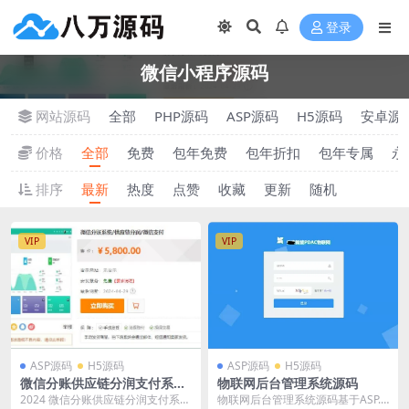
登录
微信小程序源码
网站源码
全部
PHP源码
ASP源码
H5源码
安卓源
价格
全部
免费
包年免费
包年折扣
包年专属
永
排序
最新
热度
点赞
收藏
更新
随机
VIP
VIP
ASP源码
H5源码
ASP源码
H5源码
微信分账供应链分润支付系统
物联网后台管理系统源码
源码
2024 微信分账供应链分润支付系统
物联网后台管理系统源码基于ASP.N