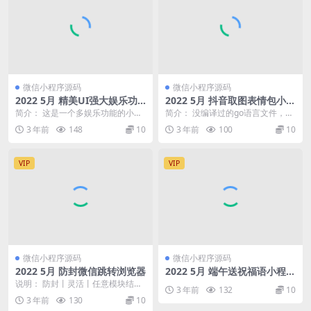
微信小程序源码
微信小程序源码
2022 5月 精美UI强大娱乐功
2022 5月 抖音取图表情包小程
能组合微信小程序源码
序 创作者入驻 流量主
简介： 这是一个多娱乐功能的小程
简介： 没编译过的go语言文件，没
序 具体由以下功能组合: 网易云在
教程，需自行测试
3 年前
148
10
3 年前
100
10
线音乐(在线播...
VIP
VIP
微信小程序源码
微信小程序源码
2022 5月 防封微信跳转浏览器
2022 5月 端午送祝福语小程序
源码 有流量主
说明： 防封丨灵活丨任意模块结合
3 年前
132
10
丨多次使用 使用说明：不方便在微
3 年前
130
10
信内打开的网页，...