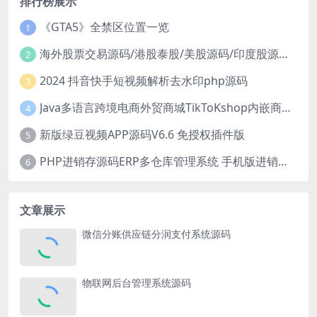
排行榜展示
《GTA5》全禁区位置一览
1
海外股票交易源码/港股泰股/美股源码/印度股源码/马拉西亚股票源码/国际股票配资
2
2024 抖音快手短视频解析去水印php源码
3
Java多语言跨境电商外贸商城TikToKshop内嵌商城I商家入驻I一键铺
4
新版绿豆视频APP源码V6.6 免授权插件版
5
PHP进销存源码ERP多仓库管理系统 手机版进销存 php网络版进销存小程序
6
文章展示
微信分账供应链分润支付系统源码
物联网后台管理系统源码