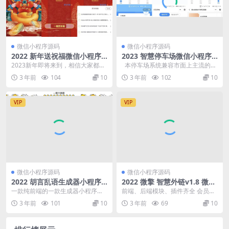
微信小程序源码
微信小程序源码
2022 新年送祝福微信小程序
2023 智慧停车场微信小程序
带流量主
前后端源码
2023新年即将来到，相信大家都会
本停车场系统兼容市面上主流的多
在新年伊始之际为朋友家人发送祝
家相机，理论上兼容所有硬件，可
3 年前
104
10
3 年前
102
10
福的话语，这款小...
灵活扩...
VIP
VIP
微信小程序源码
微信小程序源码
2022 胡言乱语生成器小程序
2022 微擎 智慧外链v1.8 微信
源码 优化版
小程序源码
一款纯前端的一款生成器小程序源
前端、后端模块、插件齐全 会员付
码，新增加了N款多样化的模板，
费模式 √已上线 场景自动识别（微
3 年前
101
10
3 年前
69
10
另外也优化了之前那款...
信内、外、...