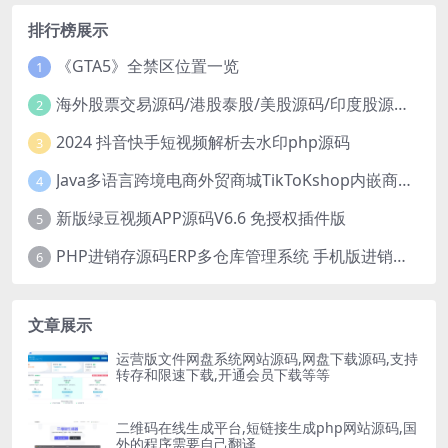
排行榜展示
《GTA5》全禁区位置一览
1
海外股票交易源码/港股泰股/美股源码/印度股源码/马拉西亚股票源码/国际股票配资
2
2024 抖音快手短视频解析去水印php源码
3
Java多语言跨境电商外贸商城TikToKshop内嵌商城I商家入驻I一键铺
4
新版绿豆视频APP源码V6.6 免授权插件版
5
PHP进销存源码ERP多仓库管理系统 手机版进销存 php网络版进销存小程序
6
文章展示
运营版文件网盘系统网站源码,网盘下载源码,支持
转存和限速下载,开通会员下载等等
二维码在线生成平台,短链接生成php网站源码,国
外的程序需要自己翻译