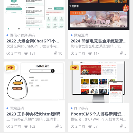
微信小程序源码
网站源码
2022 火爆全网ChatGPT小程
2024 熊猫电竞赏金系统运营
序页面模板 AI回答你任何问题
源码 带搭建视频教程
火爆全网的ChatGPT，微信小程序
熊猫电竞赏金电竞系统源码，包含A
纯页面模板。 介绍 ChatGPT 是 O
PP、H5和搭建视频教程，支持运营
3 年前
181
10
3 年前
117
5
p...
级搭建 赏金电...
VIP
VIP
网站源码
PHP源码
2023 工作待办记录html源码
PbootCMS个人博客新闻资讯
博客网站模板源码
工作待办记录html源码，源码非常
模板名：(PC+WAP)个人博客类网站
简单，直接访问index.html即可。
pbootcms模板 新闻资讯博客类网
3 年前
162
5
2 年前
57
5
源码...