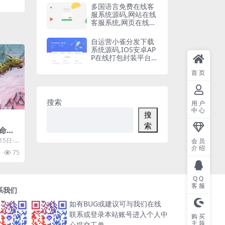
多国语言免费在线客
服系统源码,网站在线
客服系统,网页在线客
服软件在线聊天通讯
平台
自运营小雀分发下载
系统源码,IOS安卓AP
P在线打包封装平台,
苹果APP免签封装,ap
首页
p一键云打包
搜索
用户
中心
搜
索
命
先体
5日- S
会员
介绍
..
75
QQ
客服
系我们
如有BUG或建议可与我们在线
联系或登录本站账号进入个人中
购买
主题
心提交工单。