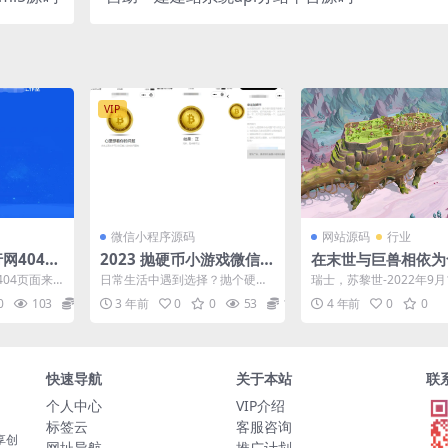
VIP
微信小程序源码
网站源码
行业
行网404页
2023 抛硬币小游戏微信小
在末世与巨兽相依为
程序源码
《漂泊牧歌》开启抢
04页面来
日常生活中遇到选择？抛个硬币
瑞士，苏黎世-2022年9月1
验
100%，本
看看天意吧！ 有了这个小程序，
tray Fawn Studio正式宣布.
0
103
9.9
3 年前
0
0
53
10
4 年前
0
0
.
起不起床拋一下，叫不叫...
快速导航
关于本站
联
个人中心
VIP介绍
标签云
客服咨询
享创
网址导航
推广计划