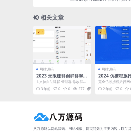
相关文章
VIP
VIP
网站源码
网站源码
2023 无限建群创群群聊H
2024 仿携程旅
5聊天系统网站源码
面html源码
1.支持自助建群 管理群 修改群资
完全仿照携程旅行网4
料 2.支持自动登录 登陆成功可自
的，所以相似度几乎为
3 年前
0
0
277
5
2 年前
0
助修改资料 ...
段代码适应于所有网..
八万源码以网站源码、网站模板、网页特效为主要内容，以“共