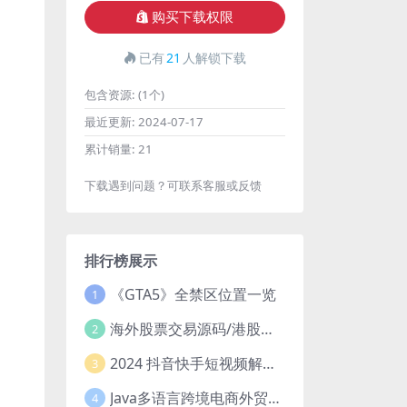
购买下载权限
已有
21
人解锁下载
包含资源:
(1个)
最近更新:
2024-07-17
累计销量:
21
下载遇到问题？可联系客服或反馈
排行榜展示
《GTA5》全禁区位置一览
1
海外股票交易源码/港股泰股/美股源码/印度股源码/马拉西亚股票源码/国际股票配资
2
2024 抖音快手短视频解析去水印php源码
3
Java多语言跨境电商外贸商城TikToKshop内嵌商城I商家入驻I一键铺
4