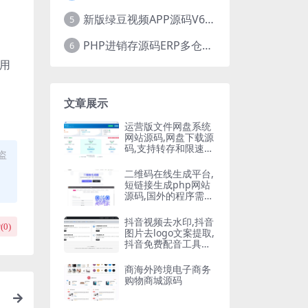
新版绿豆视频APP源码V6.6 免授权插件版
5
PHP进销存源码ERP多仓库管理系统 手机版进销存 php网络版进销存小程序
6
使用
文章展示
运营版文件网盘系统
网站源码,网盘下载源
码,支持转存和限速下
盗
载,开通会员下载等等
二维码在线生成平台,
短链接生成php网站
源码,国外的程序需要
自己翻译
抖音视频去水印,抖音
(
0
)
图片去logo文案提取,
抖音免费配音工具大
全PHP源码
商海外跨境电子商务
购物商城源码