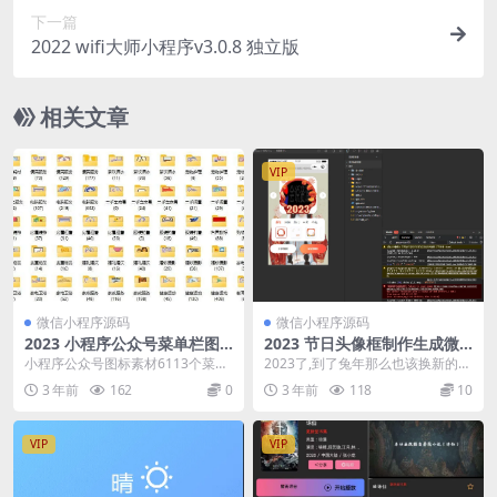
下一篇
2022 wifi大师小程序v3.0.8 独立版
相关文章
VIP
微信小程序源码
微信小程序源码
2023 小程序公众号菜单栏图
2023 节日头像框制作生成微
标6113个素材
信小程序源码 附流量主
小程序公众号图标素材6113个菜单
2023了,到了兔年那么也该换新的头
栏素材图片打包下载，打包全网小
像框拉 今天给大家带来兔年的头像
3 年前
162
0
3 年前
118
10
程序开发时所用到...
框制作小程序...
VIP
VIP