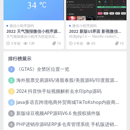
微信小程序源码
微信小程序源码
2022 天气预报微信小程序源
2022 新版UI界面 影视微信小
码
程序源码
天气预报微信小程序为您提供实时
环境php7.0 — fileinfo–redis...
全国天气气象信息,及时发布天气预
3 年前
139
10
3 年前
65
10
报、灾害预警、气象...
排行榜展示
《GTA5》全禁区位置一览
1
海外股票交易源码/港股泰股/美股源码/印度股源码/马拉西亚股票源码/国际股票配资
2
2024 抖音快手短视频解析去水印php源码
3
Java多语言跨境电商外贸商城TikToKshop内嵌商城I商家入驻I一键铺
4
新版绿豆视频APP源码V6.6 免授权插件版
5
PHP进销存源码ERP多仓库管理系统 手机版进销存 php网络版进销存小程序
6