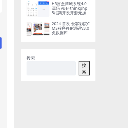
H5盲盒商城系统4.0
源码 vue+thinkphp
5框架开发开源无加
密源码+安装教程
2024 首发 爱客影院C
MS程序PHP源码V3.0
免数据库
搜索
搜
索