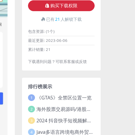
购买下载权限
已有
21
人解锁下载
包含资源:
(1个)
最近更新:
2023-06-06
累计销量:
21
下载遇到问题？可联系客服或反馈
排行榜展示
《GTA5》全禁区位置一览
1
海外股票交易源码/港股泰股/美股源码/印度股源码/马拉西亚股票源码/国际股票配资
2
2024 抖音快手短视频解析去水印php源码
3
Java多语言跨境电商外贸商城TikToKshop内嵌商城I商家入驻I一键铺
4