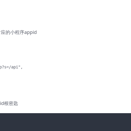
的小程序appid
?s=/api",

id根密匙