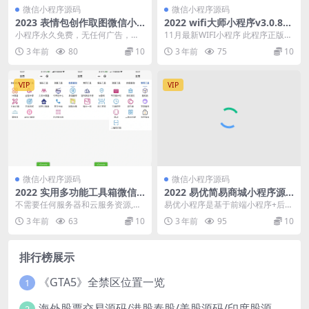
微信小程序源码
微信小程序源码
2023 表情包创作取图微信小
2022 wifi大师小程序v3.0.8
程序源码 附流量主
独立版
小程序永久免费，无任何广告，无
11月最新WIFI小程序 此程序正版市
任何违规功能！ 小程序具备以下功
面上都是500-600左右 1：三级代理
3 年前
80
10
3 年前
75
10
能有： 支持创作者...
模...
VIP
VIP
微信小程序源码
微信小程序源码
2022 实用多功能工具箱微信
2022 易优简易商城小程序源
小程序源码 附流量主
码 带后台
不需要任何服务器和云服务资源,拥
易优小程序是基于前端小程序+后端
有海量工具,功能不断增加,支持流量
易优CMS+标签化API接口， 是一套
3 年前
63
10
3 年前
95
10
主 测算工具:...
快速搭建个...
排行榜展示
《GTA5》全禁区位置一览
1
海外股票交易源码/港股泰股/美股源码/印度股源码/马拉西亚股票源码/国际股票配资
2