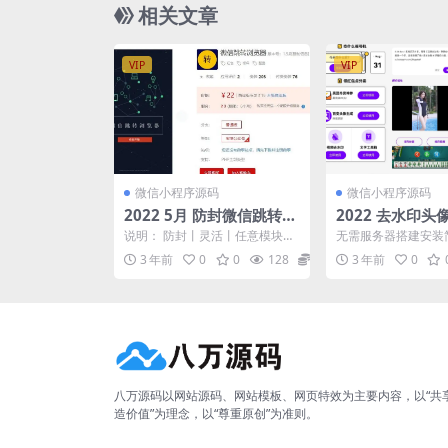
相关文章
VIP
VIP
微信小程序源码
微信小程序源码
2022 5月 防封微信跳转浏
2022 去水印
览器
外卖工具箱微信
说明： 防封丨灵活丨任意模块结
无需服务器搭建安装
码
合丨多次使用 使用说明：不方便
头像框制作功能，各
3 年前
0
0
128
10
3 年前
0
在微信内打开的网页，...
水印（接口完全免费，用
八万源码以网站源码、网站模板、网页特效为主要内容，以“共
造价值”为理念，以“尊重原创”为准则。