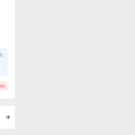
盗
(
0
)