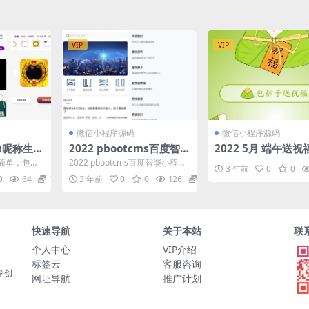
VIP
VIP
微信小程序源码
微信小程序源码
头像昵称生成
2022 pbootcms百度智
2022 5月 端午送
小程序源
能小程序插件 自助搭建百
程序源码 有流量主
简单，包含
2022 pbootcms百度智能小程序
3 年前
0
0
度小程序
大短视频去
插件 自助搭建百度小程序 插件简
0
64
10
3 年前
0
0
126
10
了...
介 这是...
快速导航
关于本站
联
个人中心
VIP介绍
标签云
客服咨询
享创
网址导航
推广计划