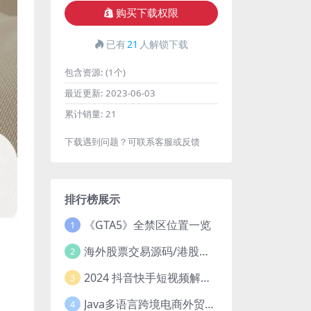
购买下载权限
已有
21
人解锁下载
包含资源:
(1个)
最近更新:
2023-06-03
累计销量:
21
下载遇到问题？可联系客服或反馈
排行榜展示
《GTA5》全禁区位置一览
1
海外股票交易源码/港股泰股/美股源码/印度股源码/马拉西亚股票源码/国际股票配资
2
2024 抖音快手短视频解析去水印php源码
3
Java多语言跨境电商外贸商城TikToKshop内嵌商城I商家入驻I一键铺
4