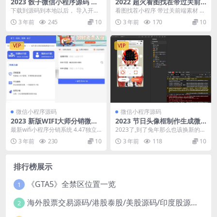
2023 骰子微信小程序源码 附
2022 超火看图找茬带过关前
流量主
端素材 微信小程序源码
下载到源码到本地以后， 导入开发
看图找茬小程序 带过关前端素材 功
者工具就看到一个酷炫小程序了，
能介绍 一共有2510关, 达到高级后
3 年前
245
10
3 年前
170
10
可以在开发者工具里...
会随机出...
VIP
VIP
微信小程序源码
微信小程序源码
2023 新版WIFI大师分销微信
2023 节日头像框制作生成微
源码小程序分销系统独立源码
信小程序源码 附流量主
最新wifi小程序分销系统 4.47独立
2023了,到了兔年那么也该换新的头
v4.47 带流量主
可学习版，花大价钱买来的分享给
像框拉 今天给大家带来兔年的头像
3 年前
230
10
3 年前
118
10
会员，目前...
框制作小程序...
排行榜展示
《GTA5》全禁区位置一览
1
海外股票交易源码/港股泰股/美股源码/印度股源码/马拉西亚股票源码/国际股票配资
2