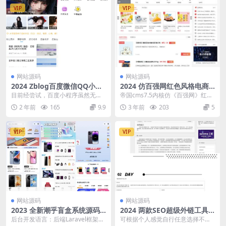
VIP
VIP
网站源码
网站源码
2024 Zblog百度微信QQ小程
2024 仿百强网红色风格电商
序源码
品牌特价大全淘宝客导购网站
目前经尝试，百度小程序虽然无法
帝国cms7.5内核仿《百强网》红色
源码
给网站带来快收录权限，但是还是
风格电商品牌特价大全淘宝客导购
2 年前
165
9.9
3 年前
203
5
可以带来 logo权...
网站源码 带手...
VIP
VIP
网站源码
网站源码
2023 全新潮乎盲盒系统源码
2024 两款SEO超级外链工具P
附搭建教程
HP源码
后台开发语言：后端Laravel框架开
可根据个人感觉自行任意选择不同