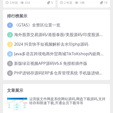
发 前端开发框架：uniapp+vue 环...
版本使用（版V1或版V2） 请将zip
3 年前
414
5
2 年前
148
19
文件全部解压...
排行榜展示
《GTA5》全禁区位置一览
1
海外股票交易源码/港股泰股/美股源码/印度股源码/马拉西亚股票源码/国际股票配资
2
2024 抖音快手短视频解析去水印php源码
3
Java多语言跨境电商外贸商城TikToKshop内嵌商城I商家入驻I一键铺
4
新版绿豆视频APP源码V6.6 免授权插件版
5
PHP进销存源码ERP多仓库管理系统 手机版进销存 php网络版进销存小程序
6
文章展示
运营版文件网盘系统网站源码,网盘下载源码,支持
转存和限速下载,开通会员下载等等