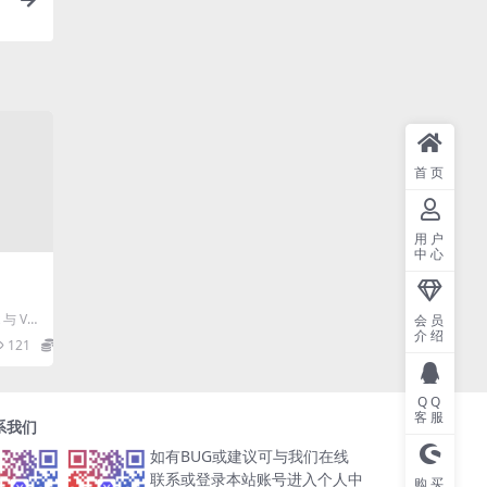
首页
用户
中心
 与 Vu
会员
介绍
码，站
121
10
QQ
客服
系我们
如有BUG或建议可与我们在线
联系或登录本站账号进入个人中
购买