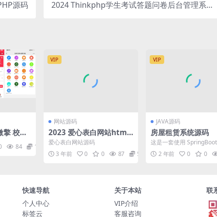
PHP源码
2024 Thinkphp学生考试答题问卷后台管理系统
源码v3.2
VIP
VIP
网站源码
JAVA源码
微擎 校园
2023 爱心表白网站html
房屋租赁系统源码
码 完美版
源码
爱心表白网站源码
这是一套使用 SpringBoot
0
84
10
e 开发的房屋租赁系统源
3 年前
0
0
87
5
2 年前
0
0
长分析...
快速导航
关于本站
联
个人中心
VIP介绍
标签云
客服咨询