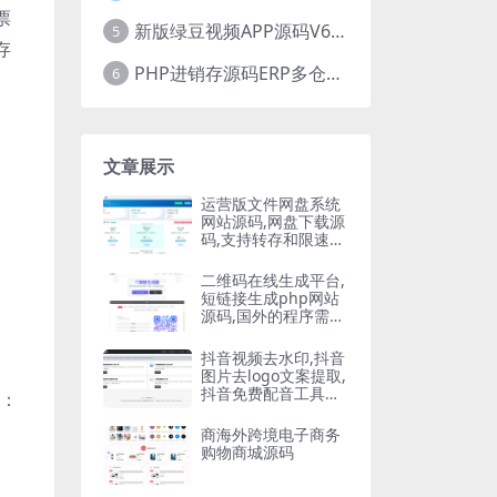
票
新版绿豆视频APP源码V6.6 免授权插件版
5
存
PHP进销存源码ERP多仓库管理系统 手机版进销存 php网络版进销存小程序
6
文章展示
运营版文件网盘系统
网站源码,网盘下载源
码,支持转存和限速下
载,开通会员下载等等
二维码在线生成平台,
短链接生成php网站
源码,国外的程序需要
自己翻译
抖音视频去水印,抖音
图片去logo文案提取,
抖音免费配音工具大
求：
全PHP源码
商海外跨境电子商务
购物商城源码