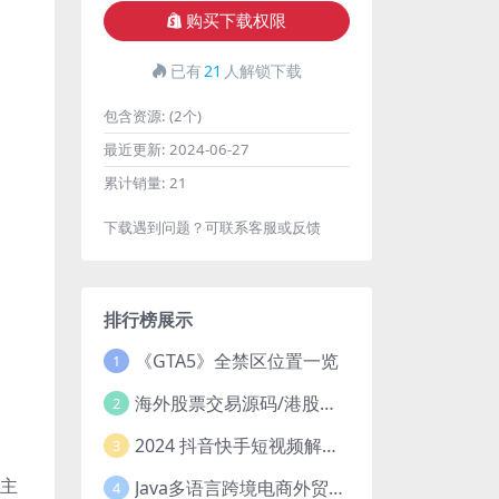
购买下载权限
已有
21
人解锁下载
包含资源:
(2个)
最近更新:
2024-06-27
累计销量:
21
下载遇到问题？可联系客服或反馈
排行榜展示
《GTA5》全禁区位置一览
1
海外股票交易源码/港股泰股/美股源码/印度股源码/马拉西亚股票源码/国际股票配资
2
2024 抖音快手短视频解析去水印php源码
3
，主
Java多语言跨境电商外贸商城TikToKshop内嵌商城I商家入驻I一键铺
4