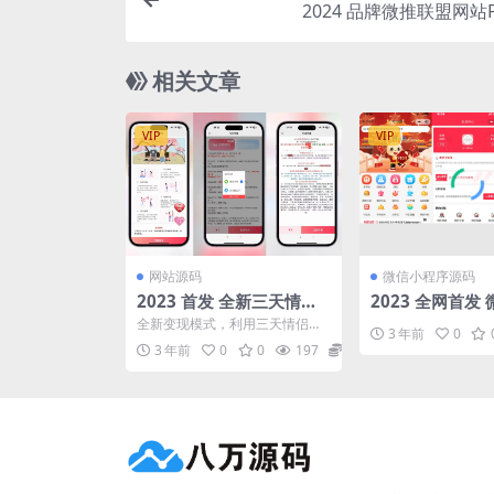
2024 品牌微推联盟网站
相关文章
VIP
VIP
网站源码
微信小程序源码
2023 首发 全新三天情侣
2023 全网首发 
系统源码 附保姆教程
服务平台系统源
全新变现模式，利用三天情侣系
3 年前
0
统加上想要脱单的冲动，这套系
3 年前
0
0
197
5
统可谓是将其拿捏致死，主...