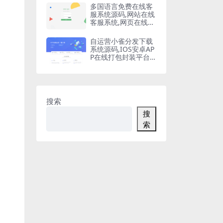
多国语言免费在线客
服系统源码,网站在线
客服系统,网页在线客
服软件在线聊天通讯
平台
自运营小雀分发下载
系统源码,IOS安卓AP
P在线打包封装平台,
苹果APP免签封装,ap
p一键云打包
搜索
搜
索