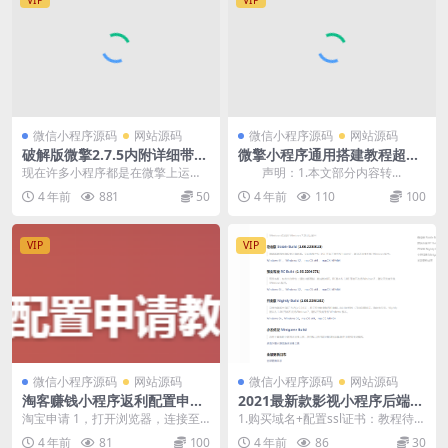
微信小程序源码
网站源码
微信小程序源码
网站源码
破解版微擎2.7.5内附详细带教
微擎小程序通用搭建教程超详
程
细
现在许多小程序都是在微擎上运行
声明：1.本文部分内容转...
的，因此安装微擎也就成为了搭建
4 年前
881
50
4 年前
110
100
小程序的一个步骤之一...
VIP
VIP
微信小程序源码
网站源码
微信小程序源码
网站源码
淘客赚钱小程序返利配置申请
2021最新款影视小程序后端
教程淘宝-京东-拼多多
+前端搭建详细教程
淘宝申请 1，打开浏览器，连接至
1.购买域名+配置ssl证书：教程待更
“大淘客”开放平台，注册账号 2，注
新 2.购买云服务器：教程等待更新
4 年前
81
100
4 年前
86
30