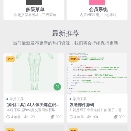
多级菜单
会员系统
自定义菜单图标，三级菜单
内置VIP和用户中心系统
最新推荐
当前最新发布更新的热门资源，我们将会持续保持更新
VIP
VIP
常用工具
常用工具
[原创工具] AI人体关键点识别
发送邮件源码
【基于某度API】
本程序根据Post提交返回值获取人
1.就是写了个发送邮件的例子，需
物坐标 目前只支持程序内图片框识
要群发邮件也可以。 2.这个例子也
4 年前
129
300
4 年前
100
300
别，可自行编译...
可以应用到自己...
VIP
VIP