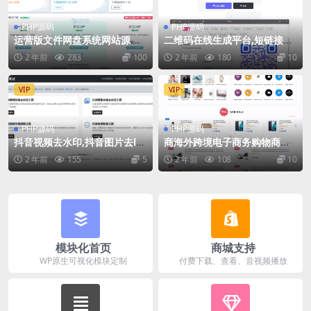
PHP源码
PHP源码
运营版文件网盘系统网站源码,
二维码在线生成平台,短链接生
网盘下载源码,支持转存和限速
成php网站源码,国外的程序需
2 年前
283
100
2 年前
180
10
下载,开通会员下载等等
要自己翻译
VIP
VIP
PHP源码
PHP源码
抖音视频去水印,抖音图片去lo
商海外跨境电子商务购物商城
go文案提取,抖音免费配音工具
源码
2 年前
155
5
2 年前
108
10
大全PHP源码
模块化首页
商城支持
WP原生可视化模块定制
付费下载、查看、音视频播放