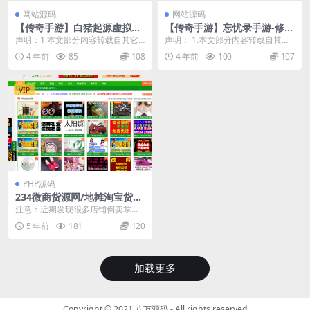
网站源码
网站源码
【传奇手游】白猪起源虚拟冰
【传奇手游】忘忧录手游-修复
雪-文字教程-架设教程-安卓端
版-未改动版-架设教程
声明：1.本文部分内容转载自其它
声明： 1.本文部分内容转载自其它
媒体，但并不代表本站赞同其观点
媒体，但并不代表本站赞同其观点
4 年前
85
108
4 年前
100
107
和对其真实性负责。...
和对其真实性负责...
VIP
PHP源码
234微商货源网/地摊淘宝货源
源码完整大客户运营版+全新
注意：近期发现很多店铺倒卖掌柜
页面美工设计+二次功能开发
的原创源码，而且高价！！如果亲
5 年前
181
120
们发现上当了，赶紧退...
加载更多
Copyright © 2021
八万源码
- All rights reserved