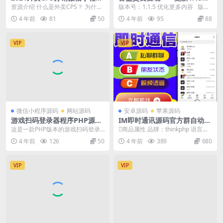
源码外卖侠CPS完整源码
本【公众号版】
资源介绍 什么是外卖CPS？ 为什么
版本号：1.1.5 优化更多内容 版本
这个项目突然流行起来 什么是外卖
号：1.0.2 – 默认 1...
4 年前
81
50
4 年前
95
88
CPS项目？...
VIP
VIP
微信小程序源码
网站源码
安卓源码
苹果源码
游戏扫码登录器程序PHP源码
IM即时通讯源码官方群自动采
版
集朋友圈+完善收藏笔记功能
这是一款PHP版本的游戏扫码登录
商品属性 品牌：thinkphp 语言：P
+红包带音视频聊天APP
器，里面支持一百多种热门游戏登
HP 数据库：Mysql 移动端：W...
4 年前
126
50
4 年前
389
680
录,比如王者荣耀,...
VIP
VIP