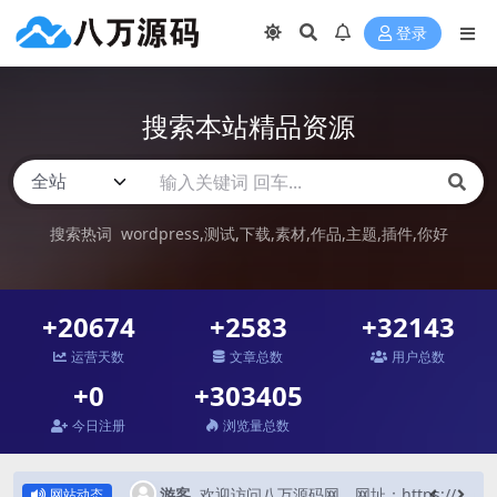
登录
搜索本站精品资源
搜索热词
wordpress
测试
下载
素材
作品
主题
插件
你好
+20674
+2583
+32143
运营天数
文章总数
用户总数
+0
+303405
今日注册
浏览量总数
欢迎访问八万源码网，网址：https://8wym.com
游客
1 秒前
欢迎访问八万源码网，网址：https://8wym.com
网站动态