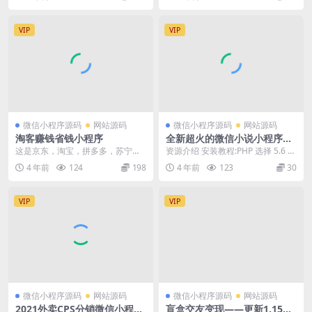
册成功后，登...
3.前...
VIP
VIP
微信小程序源码
网站源码
微信小程序源码
网站源码
淘客赚钱省钱小程序
全新超火的微信小说小程序源
码 自带采集带安装教程
这是京东，淘宝，拼多多，苏宁，
资源介绍 安装教程:PHP 选择 5.6 以
唯品会，考拉等，淘客多合一小程
上的版本上传我们的后端解压 伪静
4 年前
124
198
4 年前
123
30
序1.9.29小程序...
态选...
VIP
VIP
微信小程序源码
网站源码
微信小程序源码
网站源码
2021外卖CPS分销微信小程序
盲盒交友变现——更新1.15版