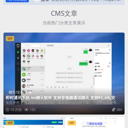
CMS文章
当前热门分类文章展示
VIP
聊天/交友/直播
即时通讯系统 im聊天软件 支持音视频通话聊天 支持PC,H5,安卓
苹果APP聊天交友源码
免责声明:（为避免不必要的纠纷，请认真阅读完再下单） 1.源码都搭建有演
示，一切...
10 月前
130
380
VIP
VIP