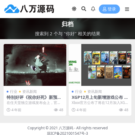
登录
归档
搜索到 2 个与 "你好" 相关的结果
行业
资讯新闻
行业
资讯新闻
特别好评《祝你好死》新预告
XGP12月上旬新增游戏公布 国
2023年3月22日上线NS版
产《风来之国》在列
在任天堂独立游戏发布会上，官方
Xbox官方公布了将在12月加入XGP
公布了冒险类动作游戏《祝你好
的游戏阵容。 国产游戏《风来之
4 年前
48
4 年前
48
似》的最新预告片，并宣...
国》(已加入...
Copyright © 2021
八万源码
- All rights reserved
琼ICP备2021001547号-3