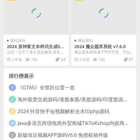
网站源码
网站源码
2024 原神富文本样式生成ht
2024 魔众题库系统 v7.6.0
ml源码
注意！过不了多久就会修复,签名概
魔众题库系统基于PHP开发，可以
率会重置,建议聊天恶搞
用于题库管理和试卷生成软件，拥
2 年前
104
9.9
2 年前
143
87
有极简界面和强大的...
排行榜展示
《GTA5》全禁区位置一览
1
海外股票交易源码/港股泰股/美股源码/印度股源码/马拉西亚股票源码/国际股票配资
2
2024 抖音快手短视频解析去水印php源码
3
Java多语言跨境电商外贸商城TikToKshop内嵌商城I商家入驻I一键铺
4
新版绿豆视频APP源码V6.6 免授权插件版
5