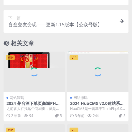
笔记功能+红包带音视频聊天APP
下一篇
盲盒交友变现——更新1.15版本【公众号版】
相关文章
VIP
VIP
网站源码
网站源码
2024 茅台酒下单页商城PHP
2024 HuoCMS v2.0建站系统
源码
源码 商用版
之前多人在找这个商城页，就是打
HuoCMS是一套基于ThinkPhp6.0+
开就是商品和下单的这种，一直都
Vue 开发的一套HuoCMS建站...
2 年前
94
5
3 年前
244
5
没找到，这次找到了。...
VIP
VIP