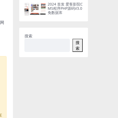
2024 首发 爱客影院C
MS程序PHP源码V3.0
免数据库
；网
搜索
搜
索
。
在