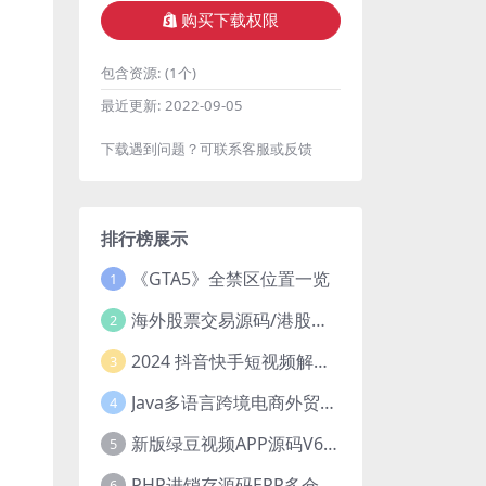
购买下载权限
包含资源:
(1个)
最近更新:
2022-09-05
下载遇到问题？可联系客服或反馈
排行榜展示
《GTA5》全禁区位置一览
1
海外股票交易源码/港股泰股/美股源码/印度股源码/马拉西亚股票源码/国际股票配资
2
2024 抖音快手短视频解析去水印php源码
3
Java多语言跨境电商外贸商城TikToKshop内嵌商城I商家入驻I一键铺
4
新版绿豆视频APP源码V6.6 免授权插件版
5
PHP进销存源码ERP多仓库管理系统 手机版进销存 php网络版进销存小程序
6