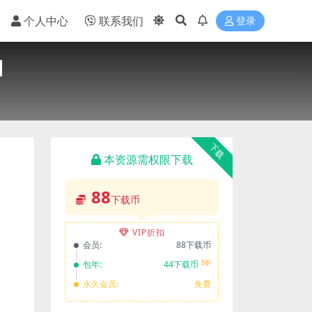
个人中心
联系我们
登录
】
下载
本资源需权限下载
88
下载币
VIP折扣
会员:
88下载币
5折
包年:
44下载币
永久会员:
免费