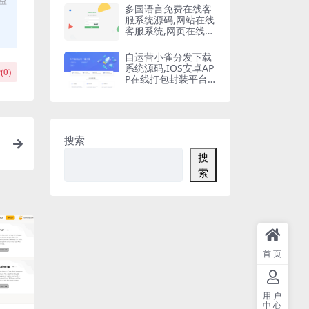
多国语言免费在线客
服系统源码,网站在线
客服系统,网页在线客
服软件在线聊天通讯
平台
自运营小雀分发下载
系统源码,IOS安卓AP
(
0
)
P在线打包封装平台,
苹果APP免签封装,ap
p一键云打包
搜索
搜
索
首页
用户
中心