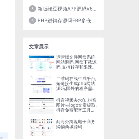
新版绿豆视频APP源码V6.6 免授权插件版
5
PHP进销存源码ERP多仓库管理系统 手机版进销存 php网络版进销存小程序
6
文章展示
运营版文件网盘系统
网站源码,网盘下载源
码,支持转存和限速下
载,开通会员下载等等
二维码在线生成平台,
短链接生成php网站
源码,国外的程序需要
自己翻译
抖音视频去水印,抖音
图片去logo文案提取,
抖音免费配音工具大
全PHP源码
商海外跨境电子商务
购物商城源码
盗