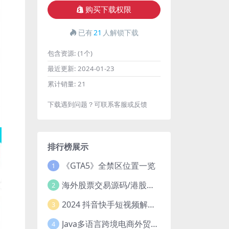
购买下载权限
已有
21
人解锁下载
包含资源:
(1个)
最近更新:
2024-01-23
累计销量:
21
下载遇到问题？可联系客服或反馈
排行榜展示
《GTA5》全禁区位置一览
1
海外股票交易源码/港股泰股/美股源码/印度股源码/马拉西亚股票源码/国际股票配资
2
2024 抖音快手短视频解析去水印php源码
3
Java多语言跨境电商外贸商城TikToKshop内嵌商城I商家入驻I一键铺
4