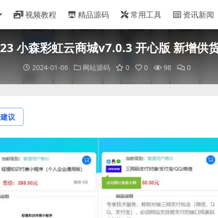
视频教程
精品源码
常用工具
资讯新闻
023 小森彩虹云商城v7.0.3 开心版 新增供
2024-01-06
网站源码
0
0
98
0
论建议