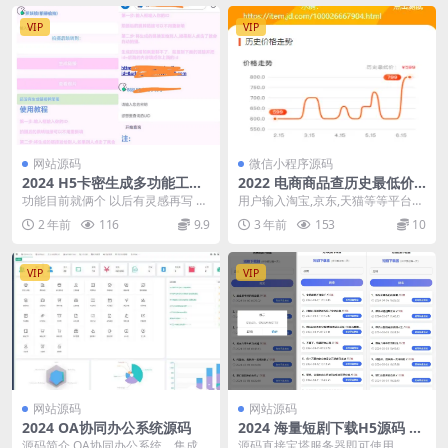
VIP
VIP
网站源码
微信小程序源码
2024 H5卡密生成多功能工具
2022 电商商品查历史最低价
箱php源码
微信小程序源码 附流量主
功能目前就俩个 以后有灵感再写 卡
用户输入淘宝,京东,天猫等等平台商
密生成：你的域名/keysc.php 卡密
品链接查询优惠卷和历史价格 这样
2 年前
116
9.9
3 年前
153
10
查看...
在618,双十...
VIP
VIP
网站源码
网站源码
2024 OA协同办公系统源码
2024 海量短剧下载H5源码 附
接口
源码简介 OA协同办公系统，集成Fl
源码直接宝塔服务器即可使用，无