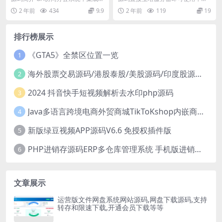
owable流程引擎 可拖拽创建个性表
需其他配置！！ 开发语言：uniapp
2 年前
434
9.9
2 年前
119
19
单。基...
排行榜展示
《GTA5》全禁区位置一览
1
海外股票交易源码/港股泰股/美股源码/印度股源码/马拉西亚股票源码/国际股票配资
2
2024 抖音快手短视频解析去水印php源码
3
Java多语言跨境电商外贸商城TikToKshop内嵌商城I商家入驻I一键铺
4
新版绿豆视频APP源码V6.6 免授权插件版
5
PHP进销存源码ERP多仓库管理系统 手机版进销存 php网络版进销存小程序
6
文章展示
运营版文件网盘系统网站源码,网盘下载源码,支持
转存和限速下载,开通会员下载等等