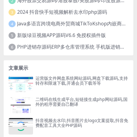
海外股票交易源码/港股泰股/美股源码/印度股源码/马拉西亚股票源码/国际股票配资
2
2024 抖音快手短视频解析去水印php源码
3
Java多语言跨境电商外贸商城TikToKshop内嵌商城I商家入驻I一键铺
4
新版绿豆视频APP源码V6.6 免授权插件版
5
PHP进销存源码ERP多仓库管理系统 手机版进销存 php网络版进销存小程序
6
文章展示
运营版文件网盘系统网站源码,网盘下载源码,支持
转存和限速下载,开通会员下载等等
二维码在线生成平台,短链接生成php网站源码,国
外的程序需要自己翻译
抖音视频去水印,抖音图片去logo文案提取,抖音免
费配音工具大全PHP源码