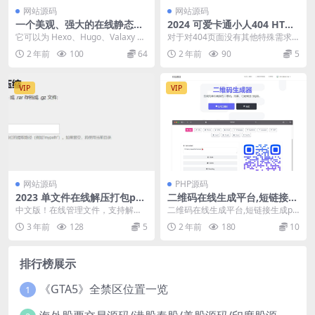
网站源码
网站源码
一个美观、强大的在线静态博
2024 可爱卡通小人404 HTML
客管理器
源码
它可以为 Hexo、Hugo、Valaxy 等
对于对404页面没有其他特殊需求
多种静态博客增加一个在线管理后
的朋友来说，有这样一个页面足
2 年前
100
64
2 年前
90
5
台，...
矣，很多站长都在用。
VIP
VIP
网站源码
PHP源码
2023 单文件在线解压打包ph
二维码在线生成平台,短链接生
p源码
成php网站源码,国外的程序需
中文版！在线管理文件，支持解压
二维码在线生成平台,短链接生成ph
要自己翻译
缩文件和打包压缩文件管理
p网站源码,国外的程序需要自己翻
3 年前
128
5
2 年前
180
10
译
排行榜展示
《GTA5》全禁区位置一览
1