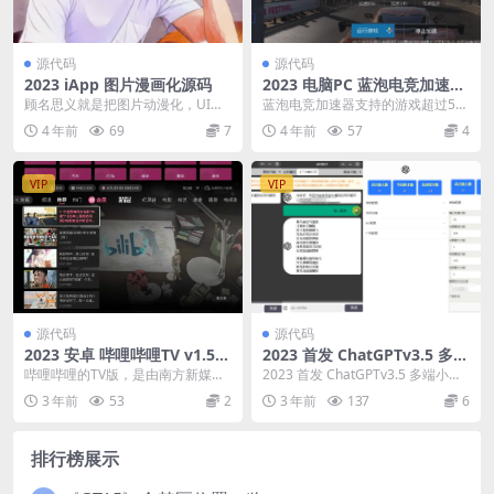
源代码
源代码
2023 iApp 图片漫画化源码
2023 电脑PC 蓝泡电竞加速器
解锁无限时间版
顾名思义就是把图片动漫化，UI依
蓝泡电竞加速器支持的游戏超过50
旧是那个简陋的UI 凑活着用吧。二
0+，但只能免费加速1小时，之后
4 年前
69
7
4 年前
57
4
改的自己写UI...
就得每隔一小时手...
VIP
VIP
源代码
源代码
2023 安卓 哔哩哔哩TV v1.5.
2023 首发 ChatGPTv3.5 多端
7.0 官方纯净版
小程序源码 带流量主 视频教
哔哩哔哩的TV版，是由南方新媒体
2023 首发 ChatGPTv3.5 多端小程
程 修复版
与哔哩哔哩(B站)合作推出互联网电
序源码 带流量主 视频教程 修复...
3 年前
53
2
3 年前
137
6
视APP产品，...
排行榜展示