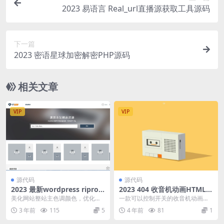
2023 易语言 Real_url直播源获取工具源码
下一篇
2023 密语星球加密解密PHP源码
相关文章
VIP
VIP
源代码
源代码
2023 最新wordpress ripro
2023 404 收音机动画HTML源
主题 集成易支付 免授权
码
美化网站整站主色调颜色，优化代
一款可以控制开关的收音机动画页
码结构，更适合SEO新增菜单顶部
面，小清新的黄色和米白加上卡通
3 年前
115
5
4 年前
81
1
黑条，可设置多个瞄...
收音机在HTML页面...