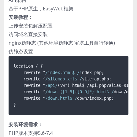
基于PHP原生，EasyWeb框架
安装教程：
上传安装包解压配置
访问域名直接安装
nginx伪静态 (其他环境伪静态 宝塔工具自行转换)
伪静态设置
location / {

    rewrite ^
/index.html$ /i
ndex.
php
;

    rewrite ^
/sitemap.xml$ /
sitemap.
php
;

    rewrite ^
/api/
(\w*).
html$
 /api.
php
?alias=$1;

    rewrite ^
/down-([1-9]+[0-9]*).html$ /
down/down
    rewrite ^
/down.html$ /
down/index.
php
;

}
安装环境需求：
PHP版本支持5.6-7.4