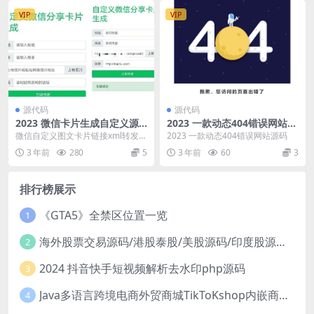
VIP
VIP
源代码
源代码
2023 微信卡片生成自定义源
2023 一款动态404错误网站源
码
码
微信自定义图文卡片链接xml转发链
2023 一款动态404错误网站源码
接跳转消息微信卡片生成源码工
3 年前
280
5
3 年前
60
3
具，微信打赏卡片源...
排行榜展示
《GTA5》全禁区位置一览
1
海外股票交易源码/港股泰股/美股源码/印度股源码/马拉西亚股票源码/国际股票配资
2
2024 抖音快手短视频解析去水印php源码
3
Java多语言跨境电商外贸商城TikToKshop内嵌商城I商家入驻I一键铺
4