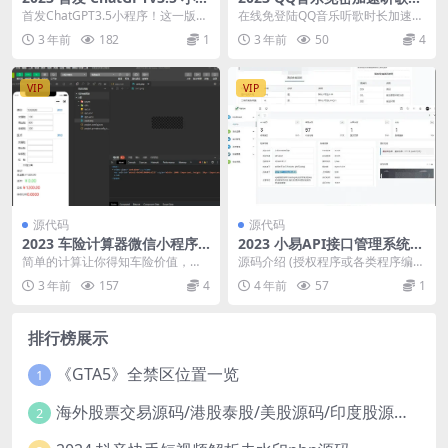
序源码
码
首发ChatGPT3.5小程序！这一版本
在线免登陆QQ音乐听歌时长加速天
ui比较好看 回复速度也快了 小程序
数源码无需密码版，最近，在各大
3 年前
182
1
3 年前
50
4
是...
资源网上流传的QQ...
VIP
VIP
源代码
源代码
2023 车险计算器微信小程序
2023 小易API接口管理系统P
源码
HP源码
简单的计算让你得知车险价值，基
源码介绍 (授权程序或各类程序编写
于大数据，计算的结果仅供参考
集成) 本系统不支持在线更新请下载
3 年前
157
4
4 年前
57
1
全新安装包 ...
排行榜展示
《GTA5》全禁区位置一览
1
海外股票交易源码/港股泰股/美股源码/印度股源码/马拉西亚股票源码/国际股票配资
2