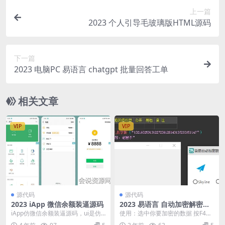
上一篇
2023 个人引导毛玻璃版HTML源码
下一篇
2023 电脑PC 易语言 chatgpt 批量回答工单
相关文章
VIP
VIP
源代码
源代码
2023 iApp 微信余额装逼源码
2023 易语言 自动加密解密成
品软件
iApp仿微信余额装逼源码，ui是仿
使用：选中你要加密的数据 按F4自
的mdui这种的，有兴趣的可以研究
动加密