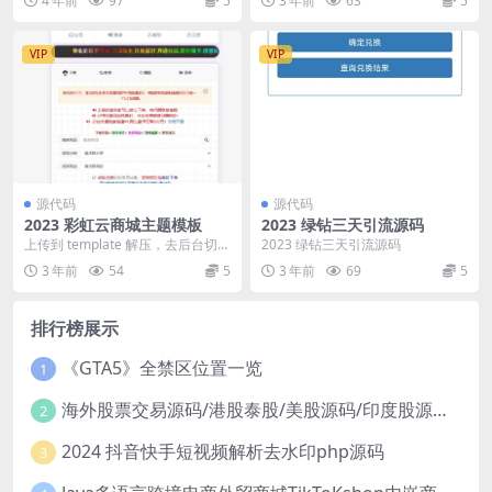
4 年前
97
5
3 年前
63
5
一下！
VIP
VIP
源代码
源代码
2023 彩虹云商城主题模板
2023 绿钻三天引流源码
上传到 template 解压，去后台切换
2023 绿钻三天引流源码
模板名。
3 年前
54
5
3 年前
69
5
排行榜展示
《GTA5》全禁区位置一览
1
海外股票交易源码/港股泰股/美股源码/印度股源码/马拉西亚股票源码/国际股票配资
2
2024 抖音快手短视频解析去水印php源码
3