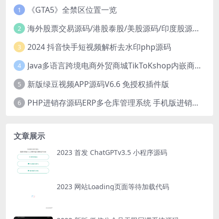
《GTA5》全禁区位置一览
1
海外股票交易源码/港股泰股/美股源码/印度股源码/马拉西亚股票源码/国际股票配资
2
2024 抖音快手短视频解析去水印php源码
3
Java多语言跨境电商外贸商城TikToKshop内嵌商城I商家入驻I一键铺
4
新版绿豆视频APP源码V6.6 免授权插件版
5
PHP进销存源码ERP多仓库管理系统 手机版进销存 php网络版进销存小程序
6
文章展示
2023 首发 ChatGPTv3.5 小程序源码
2023 网站Loading页面等待加载代码