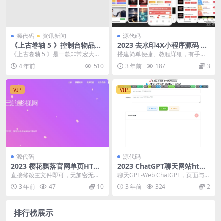
源代码
资讯新闻
源代码
《上古卷轴 5 》控制台物品获
2023 去水印4X小程序源码 带
得代码3—药剂、毒药、附魔
流量主 附视频教程
《上古卷轴 5 》是一款非常宏大的
搭建简单便捷、教程详细，有手就
史诗制开放游戏，想必有很多小伙
会 开通流量主后 会有横幅,激励视
4 年前
510
3 年前
187
3
伴都进游戏体验过...
频,插屏广告, ...
VIP
VIP
源代码
源代码
2023 樱花飘落官网单页HTML
2023 ChatGPT聊天网站html
源码
源码
直接修改主文件即可，无加密无授
聊天GPT-Web ChatGPT，页面与官
权，测试非常好看，有樱花特效，
方页面的 API 独立。基于Chat...
3 年前
47
10
3 年前
324
2
自带背景音乐等
排行榜展示