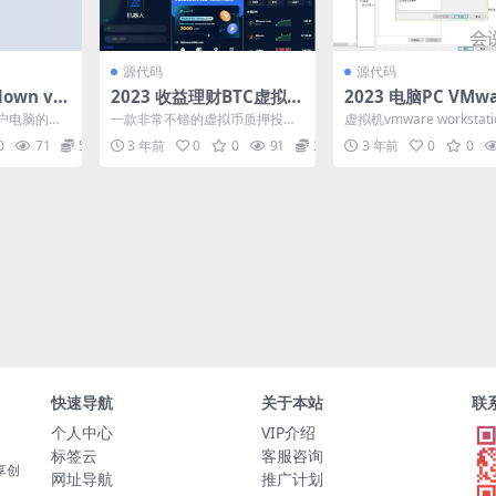
源代码
源代码
own v1.
2023 收益理财BTC虚拟币
2023 电脑PC VMwa
限速下载
质押定期存币货币机器人
拟机v16.1.2 兼容Wi
户电脑的行
一款非常不错的虚拟币质押投资
虚拟机vmware workstati
量化交易系统源码 五语言
的不稳定
理财，定期理财源码 前端好像是
迎来新版发布，详细版本
0
71
5
3 年前
0
0
91
3
3 年前
0
0
生...
编译后的！！具体自行下...
1...
附教程
快速导航
关于本站
联
个人中心
VIP介绍
标签云
客服咨询
享创
网址导航
推广计划