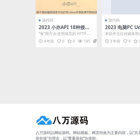
源代码
源代码
2023 小亦API 18种接口
2023 电脑PC Ud
源码
1.3 百度网盘不
“食”用方法:使用规范的 HTTP 响
本软件无任何破坏用
器
应代码来表示请求结...
为，但是由于计算机
4 年前
0
0
145
3
3 年前
0
性，使用Udown如果产
八万源码以网站源码、网站模板、网页特效为主要内容，以“共
造价值”为理念，以“尊重原创”为准则。