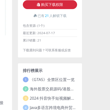
购买下载权限
已有
21
人解锁下载
包含资源:
(1个)
最近更新:
2024-07-17
累计销量:
21
下载遇到问题？可联系客服或反馈
排行榜展示
《GTA5》全禁区位置一览
1
海外股票交易源码/港股泰股/美股源码/印度股源码/马拉西亚股票源码/国际股票配资
2
2024 抖音快手短视频解析去水印php源码
3
接
Java多语言跨境电商外贸商城TikToKshop内嵌商城I商家入驻I一键铺
4