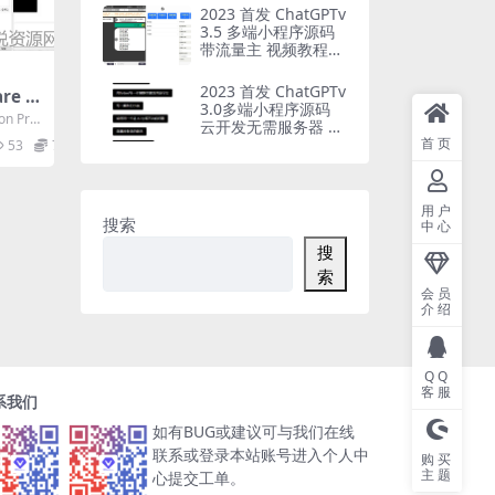
2023 首发 ChatGPTv
3.5 多端小程序源码
带流量主 视频教程
修复版
2023 首发 ChatGPTv
re 虚
3.0多端小程序源码
n10
on Pro
云开发无需服务器 带
号为v
接口
首页
53
7
用户
搜索
中心
搜
索
会员
介绍
QQ
客服
系我们
如有BUG或建议可与我们在线
联系或登录本站账号进入个人中
购买
主题
心提交工单。