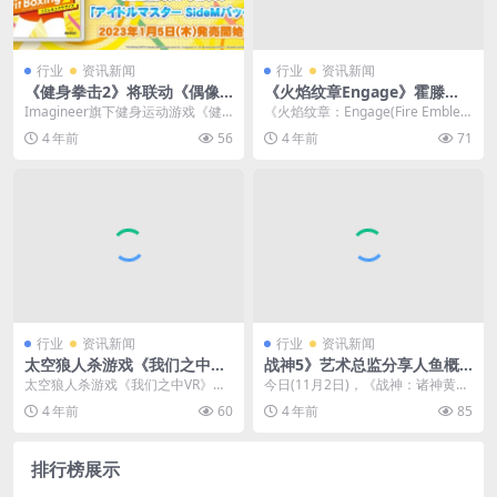
行业
资讯新闻
行业
资讯新闻
《健身拳击2》将联动《偶像
《火焰纹章Engage》霍滕西
大师SideM》 推出BGM曲包
亚介绍：天真任性的二公主
Imagineer旗下健身运动游戏《健
《火焰纹章：Engage(Fire Emblem
身拳击2》宣布将于《偶像大师Side
Engage)》公布了新角色“...
4 年前
56
4 年前
71
M》展...
行业
资讯新闻
行业
资讯新闻
太空狼人杀游戏《我们之中V
战神5》艺术总监分享人鱼概
R》已登陆 Steam售价37元
念图 种族特征鲜明
太空狼人杀游戏《我们之中VR》是
今日(11月2日)，《战神：诸神黄
一场协作与背叛的派对，沉浸体验
昏》的艺术总监Raf Grassetti在其
4 年前
60
4 年前
85
太空船内的恐惧，现...
推...
排行榜展示