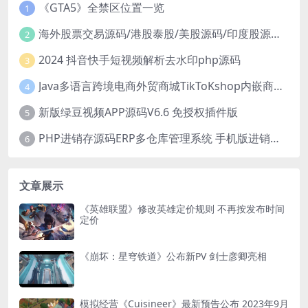
《GTA5》全禁区位置一览
1
海外股票交易源码/港股泰股/美股源码/印度股源码/马拉西亚股票源码/国际股票配资
2
2024 抖音快手短视频解析去水印php源码
3
Java多语言跨境电商外贸商城TikToKshop内嵌商城I商家入驻I一键铺
4
新版绿豆视频APP源码V6.6 免授权插件版
5
PHP进销存源码ERP多仓库管理系统 手机版进销存 php网络版进销存小程序
6
文章展示
《英雄联盟》修改英雄定价规则 不再按发布时间
定价
《崩坏：星穹铁道》公布新PV 剑士彦卿亮相
模拟经营《Cuisineer》最新预告公布 2023年9月