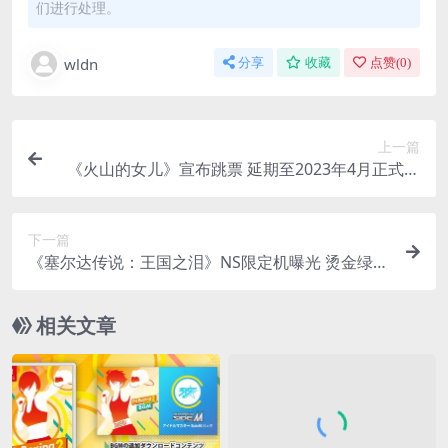
们进行处理。
wldn
分享
收藏
点赞(
0
)
上一篇
《火山的女儿》宣布跳票 延期至2023年4月正式发
售
下一篇
《塞尔达传说：王国之泪》NS限定机曝光 烫金绿配
色
相关文章