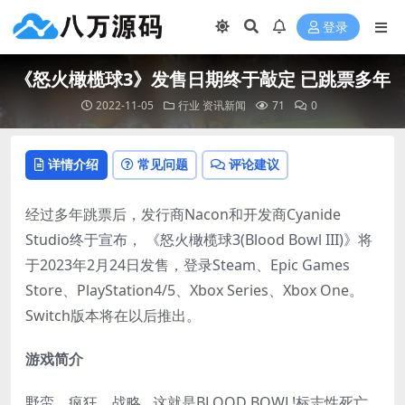
登录
《怒火橄榄球3》发售日期终于敲定 已跳票多年
2022-11-05
行业
资讯新闻
71
0
详情介绍
常见问题
评论建议
经过多年跳票后，发行商Nacon和开发商Cyanide
Studio终于宣布， 《怒火橄榄球3(Blood Bowl III)》将
于2023年2月24日发售，登录Steam、Epic Games
Store、PlayStation4/5、Xbox Series、Xbox One。
Switch版本将在以后推出。
游戏简介
野蛮，疯狂，战略…这就是BLOOD BOWL!标志性死亡