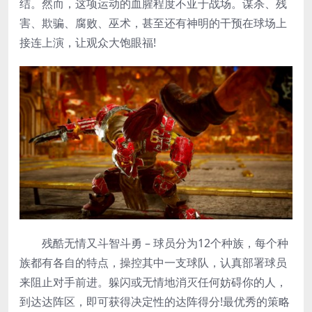
结。然而，这项运动的血腥程度不亚于战场。谋杀、残
害、欺骗、腐败、巫术，甚至还有神明的干预在球场上
接连上演，让观众大饱眼福!
残酷无情又斗智斗勇 – 球员分为12个种族，每个种
族都有各自的特点，操控其中一支球队，认真部署球员
来阻止对手前进。躲闪或无情地消灭任何妨碍你的人，
到达达阵区，即可获得决定性的达阵得分!最优秀的策略