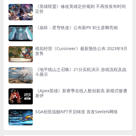
《英雄联盟》修改英雄定价规则 不再按发布时间
定价
《崩坏：星穹铁道》公布新PV 剑士彦卿亮相
模拟经营《Cuisineer》最新预告公布 2023年9月
发售
《地平线山之召唤》21分实机演示 游戏流程及战
斗展示
《Apex英雄》新赛季在线人数创新高 新模式惨遭
差评
SGA创世战舰NFT开启铸造 首发SeeleN网络