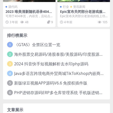
源代码
行业
资讯新闻
2023 唯美清新随机语录404单
Epic宣布关闭部分老游戏服务
页HTML源码
器 《虚幻》系列等下架
可用于404单页，内容页，且站点
Epic宣布关闭部分老游戏的线上功
自动生成对白目录，外加自动播放
能和服务器，包括《虚幻》系列在
3 年前
48
9
4 年前
105
音乐。是一款非常实...
内的作品纷纷下架...
排行榜展示
《GTA5》全禁区位置一览
1
海外股票交易源码/港股泰股/美股源码/印度股源码/马拉西亚股票源码/国际股票配资
2
2024 抖音快手短视频解析去水印php源码
3
Java多语言跨境电商外贸商城TikToKshop内嵌商城I商家入驻I一键铺
4
新版绿豆视频APP源码V6.6 免授权插件版
5
PHP进销存源码ERP多仓库管理系统 手机版进销存 php网络版进销存小程序
6
文章展示