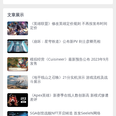
文章展示
《英雄联盟》修改英雄定价规则 不再按发布时间
定价
《崩坏：星穹铁道》公布新PV 剑士彦卿亮相
模拟经营《Cuisineer》最新预告公布 2023年9月
发售
《地平线山之召唤》21分实机演示 游戏流程及战
斗展示
《Apex英雄》新赛季在线人数创新高 新模式惨遭
差评
SGA创世战舰NFT开启铸造 首发SeeleN网络