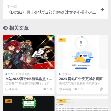
下一篇
《Dota2》勇士令状第2部分解锁 冰女身心蓝心来
使上线
相关文章
VIP
行业
资讯新闻
源代码
M站2022高分NS游戏盘点：
2023 网站广告变更域名页面h
《传送门合集》96分第一
tml源码
之前有个“最容易吃灰的电子产品”投
美观大气域名更换自动跳转提示页
票活动，Switch游戏机排名第二。
面网址更换倒计时跳转中转页源码
4 年前
180
4 年前
101
3
很多玩家游...
个性化域名跳转htm...
VIP
VIP