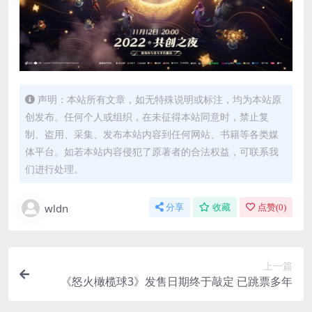
声明：本站所有文章，如无特殊说明或标注，均为本站原
创发布。任何个人或组织，在未征得本站同意时，禁止复
制、盗用、采集、发布本站内容到任何网站、书籍等各类媒
体平台。如若本站内容侵犯了原著者的合法权益，可联系我
们进行处理。
wldn
分享
收藏
点赞(
0
)
上一篇
《怒火橄榄球3》发售日期终于敲定 已跳票多年