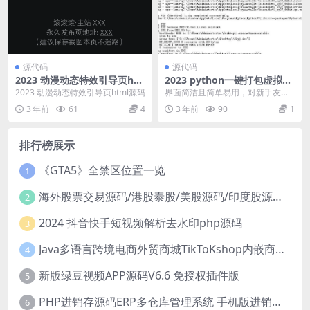
源代码
源代码
2023 动漫动态特效引导页ht
2023 python一键打包虚拟环
ml源码
境upx压缩
2023 动漫动态特效引导页html源码
界面简洁且简单易用，对新手友
好。指定图标为可选项（可以不
3 年前
61
4
3 年前
90
1
选） # 使用 点击名称...
排行榜展示
《GTA5》全禁区位置一览
1
海外股票交易源码/港股泰股/美股源码/印度股源码/马拉西亚股票源码/国际股票配资
2
2024 抖音快手短视频解析去水印php源码
3
Java多语言跨境电商外贸商城TikToKshop内嵌商城I商家入驻I一键铺
4
新版绿豆视频APP源码V6.6 免授权插件版
5
PHP进销存源码ERP多仓库管理系统 手机版进销存 php网络版进销存小程序
6