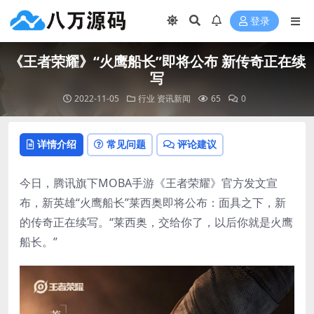
登录
《王者荣耀》“火鹰船长”即将公布 新传奇正在续
写
2022-11-05
行业
资讯新闻
65
0
详情介绍
常见问题
评论建议
今日，腾讯旗下MOBA手游《王者荣耀》官方发文宣
布，新英雄“火鹰船长”莱西奥即将公布：面具之下，新
的传奇正在续写。“莱西奥，交给你了，以后你就是火鹰
船长。”