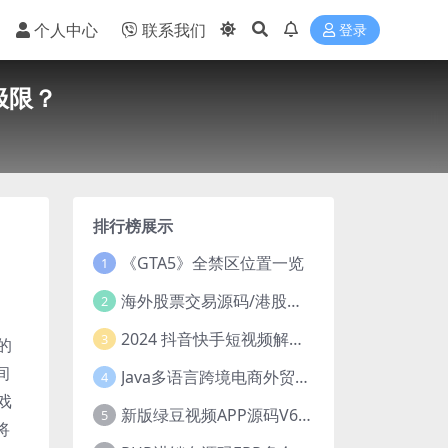
个人中心
联系我们
登录
极限？
排行榜展示
《GTA5》全禁区位置一览
1
海外股票交易源码/港股泰股/美股源码/印度股源码/马拉西亚股票源码/国际股票配资
2
2024 抖音快手短视频解析去水印php源码
3
的
间
Java多语言跨境电商外贸商城TikToKshop内嵌商城I商家入驻I一键铺
4
戏
新版绿豆视频APP源码V6.6 免授权插件版
5
将