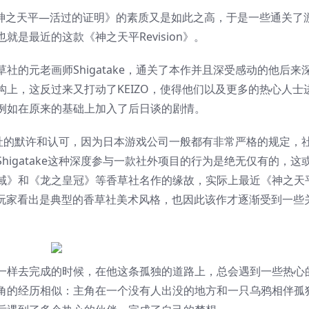
《神之天平—活过的证明》的素质又是如此之高，于是一些通关了
是最近的这款《神之天平Revision》。
的元老画师Shigatake，通关了本作并且深受感动的他后来
上，这反过来又打动了KEIZO，使得他们以及更多的热心人士
例如在原来的基础上加入了后日谈的剧情。
香草社的默许和认可，因为日本游戏公司一般都有非常严格的规定，
igatake这种深度参与一款社外项目的行为是绝无仅有的，这
域》和《龙之皇冠》等香草社名作的缘故，实际上最近《神之天
很多玩家看出是典型的香草社美术风格，也因此该作才逐渐受到一些
一样去完成的时候，在他这条孤独的道路上，总会遇到一些热心
角的经历相似：主角在一个没有人出没的地方和一只乌鸦相伴孤