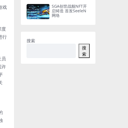
SGA创世战舰NFT开
游戏
启铸造 首发SeeleN
网络
深度
进行
搜索
搜
索
社员
或许
平
关
的
独