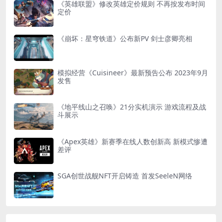
《英雄联盟》修改英雄定价规则 不再按发布时间
定价
《崩坏：星穹铁道》公布新PV 剑士彦卿亮相
模拟经营《Cuisineer》最新预告公布 2023年9月
发售
《地平线山之召唤》21分实机演示 游戏流程及战
斗展示
《Apex英雄》新赛季在线人数创新高 新模式惨遭
差评
SGA创世战舰NFT开启铸造 首发SeeleN网络