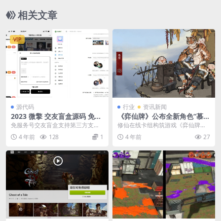
相关文章
VIP
源代码
行业
资讯新闻
2023 微擎 交友盲盒源码 免服
《弈仙牌》公布全新角色“慕
务号版
虎” 1月18日上线
免服务号交友盲盒支持第三方支
修仙在线卡组构筑游戏《弈仙牌》
付，没有营业执照和认证的服务号
公布了全新角色“慕虎”，它将于1月
4 年前
128
1
4 年前
27
也可以完美运营 1.同...
18日正式上线。...