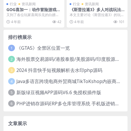
行业
资讯新闻
行业
资讯新闻
GOG喜加一：动作冒险游戏
《斯普拉遁3》多人对战玩法
《精灵鼠传说》限时免费领
及其对关卡设计的影响
又到了各位玩家喜闻乐见的白嫖时
本文主要讨论《斯普拉遁3》的玩法
间了！现在玩家们可以在GOG平台
设计，并围绕玩法比较该游戏与传
4 年前
42
4 年前
101
免费领取动作冒险游...
统射击游戏在战斗体...
排行榜展示
《GTA5》全禁区位置一览
1
海外股票交易源码/港股泰股/美股源码/印度股源码/马拉西亚股票源码/国际股票配资
2
2024 抖音快手短视频解析去水印php源码
3
Java多语言跨境电商外贸商城TikToKshop内嵌商城I商家入驻I一键铺
4
新版绿豆视频APP源码V6.6 免授权插件版
5
PHP进销存源码ERP多仓库管理系统 手机版进销存 php网络版进销存小程序
6
文章展示