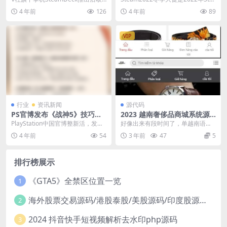
得了空前的成功，长时间霸占Stea
am平台最后一个力度最大、打折游
4 年前
126
4 年前
89
m周销榜...
戏数...
VIP
行业
资讯新闻
源代码
PS官博发布《战神5》技巧测
2023 越南奢侈品商城系统源
试题 试试你能得几分？
码
PlayStation中国官博整新活，发布
好像出来有段时间了，单越南语。
了一套《战神：诸神黄昏》“技巧命
UI还可以
4 年前
54
3 年前
47
5
题人密...
排行榜展示
《GTA5》全禁区位置一览
1
海外股票交易源码/港股泰股/美股源码/印度股源码/马拉西亚股票源码/国际股票配资
2
2024 抖音快手短视频解析去水印php源码
3