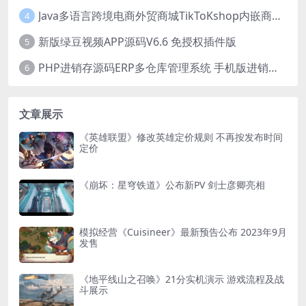
Java多语言跨境电商外贸商城TikToKshop内嵌商城I商家入驻I一键铺
4
新版绿豆视频APP源码V6.6 免授权插件版
5
PHP进销存源码ERP多仓库管理系统 手机版进销存 php网络版进销存小程序
6
文章展示
《英雄联盟》修改英雄定价规则 不再按发布时间
定价
《崩坏：星穹铁道》公布新PV 剑士彦卿亮相
模拟经营《Cuisineer》最新预告公布 2023年9月
发售
《地平线山之召唤》21分实机演示 游戏流程及战
斗展示