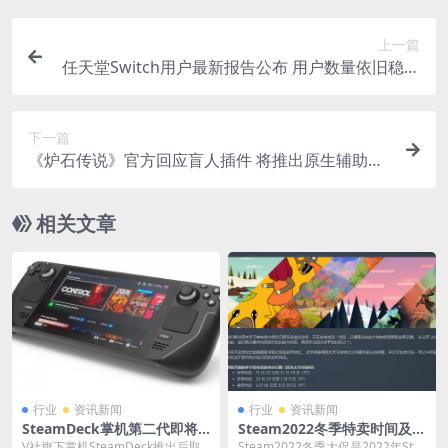
上一篇
任天堂Switch用户最新报告公布 用户数量依旧稳步
上升
下一篇
《炉石传说》官方回应盲人插件 将推出原生辅助功
能
相关文章
行业
资讯新闻
行业
资讯新闻
SteamDeck掌机第二代即将
Steam2022冬季特卖时间及St
推出 改善屏幕和电池续航
eam免费好用加速器推荐
V社旗下掌机SteamDeck推出后取
Steam2022冬季大促是2022年Ste