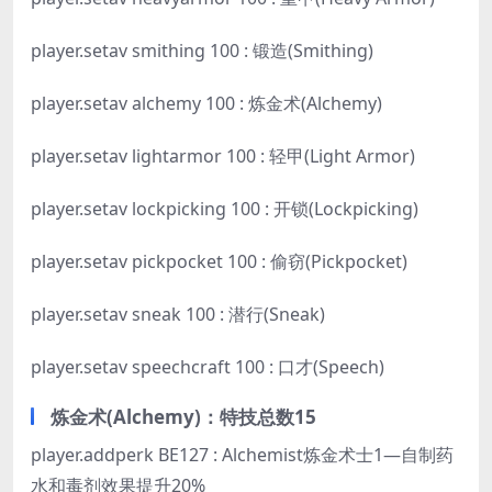
player.setav smithing 100 : 锻造(Smithing)
player.setav alchemy 100 : 炼金术(Alchemy)
player.setav lightarmor 100 : 轻甲(Light Armor)
player.setav lockpicking 100 : 开锁(Lockpicking)
player.setav pickpocket 100 : 偷窃(Pickpocket)
player.setav sneak 100 : 潜行(Sneak)
player.setav speechcraft 100 : 口才(Speech)
炼金术(Alchemy)：特技总数15
player.addperk BE127 : Alchemist炼金术士1—自制药
水和毒剂效果提升20%