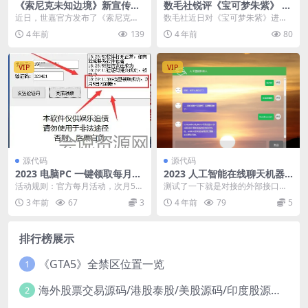
《索尼克未知边境》新宣传片
数毛社锐评《宝可梦朱紫》 视
明年将上线大型免费更新
觉效果与性能表现极差
近日，世嘉官方发布了《索尼克：
数毛社近日对《宝可梦朱紫》进行
未知边境》的最新宣传视频“Speed
了技术评测，指出了该作的缺点和
4 年前
139
4 年前
80
Strats...
不足。 总体来看，游...
VIP
VIP
源代码
源代码
2023 电脑PC 一键领取每月30
2023 人工智能在线聊天机器
G流量
人网页HTML源码
活动规则：官方每月活动，次月5日
测试了一下就是对接的外部接口，
内到账手机号，仅限5G数据使用 使
无加密有能力的可以二开。使用教
3 年前
67
3
4 年前
79
5
用方法：输入手...
程，上传主机，服务器...
排行榜展示
《GTA5》全禁区位置一览
1
海外股票交易源码/港股泰股/美股源码/印度股源码/马拉西亚股票源码/国际股票配资
2