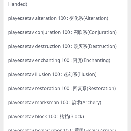
Handed)
player.setav alteration 100 : 变化系(Alteration)
player.setav conjuration 100 : 召唤系(Conjuration)
player.setav destruction 100 : 毁灭系(Destruction)
player.setav enchanting 100 : 附魔(Enchanting)
player.setav illusion 100 : 迷幻系(Illusion)
player.setav restoration 100 : 回复系(Restoration)
player.setav marksman 100 : 箭术(Archery)
player.setav block 100 : 格挡(Block)
player.setav heavyarmor 100 : 重甲(Heavy Armor)