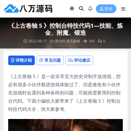
登录
《上古卷轴 5 》控制台特技代码1—技能、炼
金、附魔、锻造
2022-09-17
源代码
资讯新闻
345
0
详情介绍
常见问题
评论建议
《上古卷轴 5 》是一款非常宏大的史诗制开放游戏，想
必有很多小伙伴都进游戏体验过了。但是难免有小伙伴
在游戏时会遇到各种各样的问题，可能就需要用到控制
台代码。下面小编给大家带来了《上古卷轴 5 》控制台
特技代码大全，供大家参考。