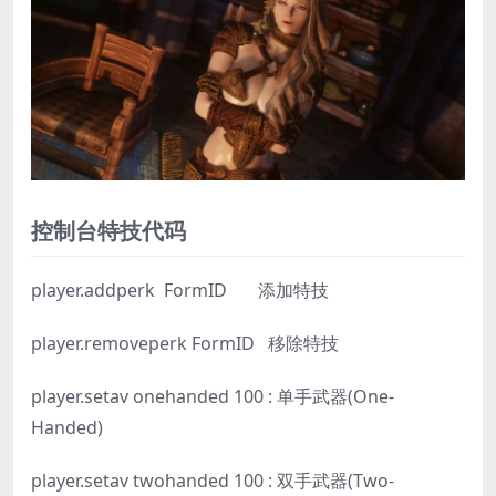
控制台特技代码
player.addperk FormID 添加特技
player.removeperk FormID 移除特技
player.setav onehanded 100 : 单手武器(One-
Handed)
player.setav twohanded 100 : 双手武器(Two-