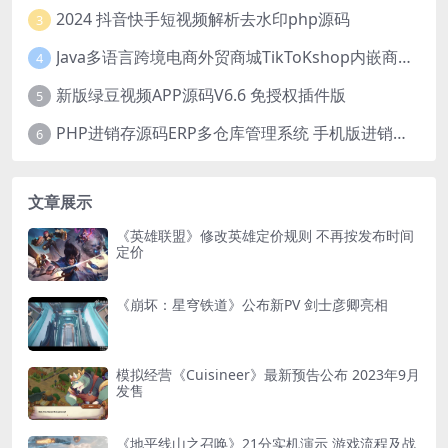
2024 抖音快手短视频解析去水印php源码
3
Java多语言跨境电商外贸商城TikToKshop内嵌商城I商家入驻I一键铺
4
新版绿豆视频APP源码V6.6 免授权插件版
5
PHP进销存源码ERP多仓库管理系统 手机版进销存 php网络版进销存小程序
6
文章展示
《英雄联盟》修改英雄定价规则 不再按发布时间
定价
《崩坏：星穹铁道》公布新PV 剑士彦卿亮相
模拟经营《Cuisineer》最新预告公布 2023年9月
发售
《地平线山之召唤》21分实机演示 游戏流程及战