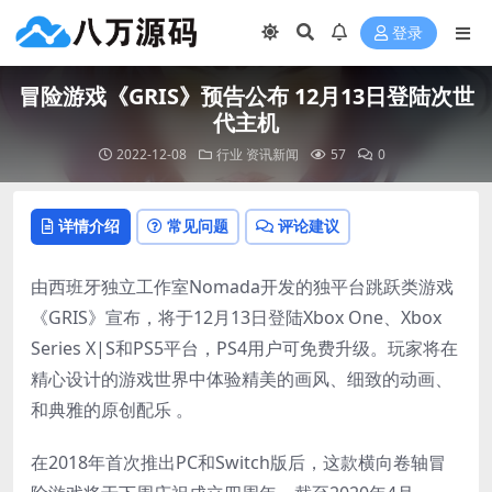
登录
冒险游戏《GRIS》预告公布 12月13日登陆次世
代主机
2022-12-08
行业
资讯新闻
57
0
详情介绍
常见问题
评论建议
由西班牙独立工作室Nomada开发的独平台跳跃类游戏
《GRIS》宣布，将于12月13日登陆Xbox One、Xbox
Series X|S和PS5平台，PS4用户可免费升级。玩家将在
精心设计的游戏世界中体验精美的画风、细致的动画、
和典雅的原创配乐 。
在2018年首次推出PC和Switch版后，这款横向卷轴冒