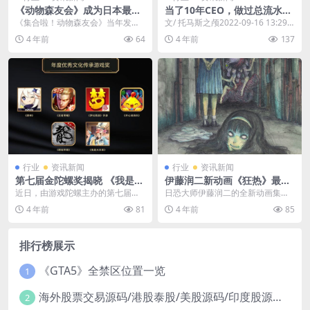
《动物森友会》成为日本最畅
当了10年CEO，做过总流水超
销游戏 两年卖出1045万份
60亿的游戏，如今我成了一名
《集合啦！动物森友会》当年发售
文/ 托马斯之颅2022-09-16 13:29:5
小红书博主
的时候非常火爆，全世界的玩家都
0 前傲世堂CEO金菁已经淡...
4 年前
64
4 年前
137
上岛开始了建设，这款...
行业
资讯新闻
行业
资讯新闻
第七届金陀螺奖揭晓 《我是大
伊藤润二新动画《狂热》最新
东家》获优秀文化传承奖
预告 1月19日Netflix发布
近日，由游戏陀螺主办的第七届金
日恐大师伊藤润二的全新动画集
陀螺奖颁奖典礼正式公布了获奖名
《伊藤润二Maniac》将于1月19日
4 年前
81
4 年前
85
单。益世界旗下模拟经...
Netflix...
排行榜展示
《GTA5》全禁区位置一览
1
海外股票交易源码/港股泰股/美股源码/印度股源码/马拉西亚股票源码/国际股票配资
2