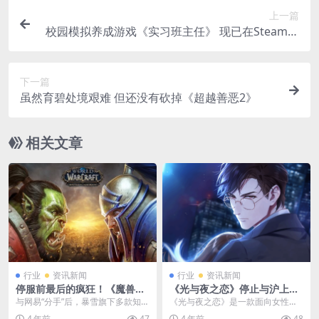
上一篇
校园模拟养成游戏《实习班主任》 现已在Steam正
式发售
下一篇
虽然育碧处境艰难 但还没有砍掉《超越善恶2》
相关文章
行业
资讯新闻
行业
资讯新闻
停服前最后的疯狂！《魔兽世
《光与夜之恋》停止与沪上阿
界》点卡价格竟暴涨
姨合作 因对方员工骂男主
与网易“分手”后，暴雪旗下多款知名
《光与夜之恋》是一款面向女性用
游戏国服将在2023年1月24日零时
户、国内顶尖乙女游戏制作团队打
4 年前
47
4 年前
48