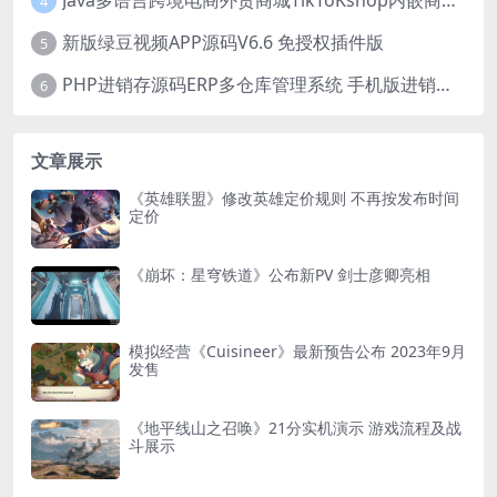
Java多语言跨境电商外贸商城TikToKshop内嵌商城I商家入驻I一键铺
4
新版绿豆视频APP源码V6.6 免授权插件版
5
PHP进销存源码ERP多仓库管理系统 手机版进销存 php网络版进销存小程序
6
文章展示
《英雄联盟》修改英雄定价规则 不再按发布时间
定价
《崩坏：星穹铁道》公布新PV 剑士彦卿亮相
模拟经营《Cuisineer》最新预告公布 2023年9月
发售
《地平线山之召唤》21分实机演示 游戏流程及战
斗展示