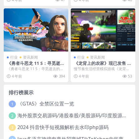
停运。由于...
造的互动恋爱手游。此...
行业
资讯新闻
行业
资讯新闻
《勇者斗恶龙 11 S：寻觅逝去
《龙背上的农家》现已发售 St
的时光》新手阵容推荐
eam褒贬不一
《勇者斗恶龙 11 S：寻觅逝去的时
慢节奏生活经营模拟游戏《龙背上
光》中，就如同其他的 JRPG 一样，
的农家》现已正式在Steam和任天
4 年前
394
4 年前
53
玩家并...
堂eShop发售...
排行榜展示
《GTA5》全禁区位置一览
1
海外股票交易源码/港股泰股/美股源码/印度股源码/马拉西亚股票源码/国际股票配资
2
2024 抖音快手短视频解析去水印php源码
3