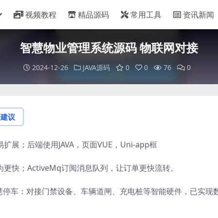
视频教程
精品源码
常用工具
资讯新闻
智慧物业管理系统源码 物联网对接
2024-12-26
JAVA源码
0
0
76
0
论建议
易扩展；后端使用JAVA，页面VUE，Uni-app框
只为更快；ActiveMq订阅消息队列，让订单更快流转。
智慧停车：对接门禁设备、车辆道闸、充电桩等智能硬件，已实现