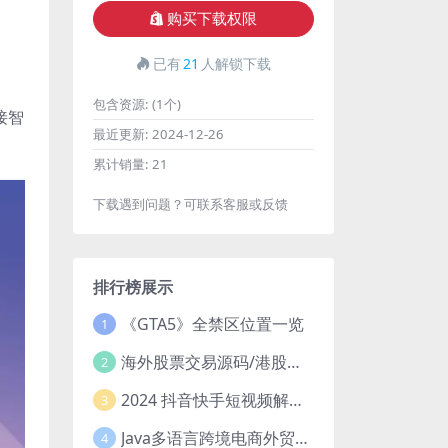
购买下载权限
已有
21
人解锁下载
包含资源:
(1个)
接智
最近更新:
2024-12-26
累计销量:
21
下载遇到问题？可联系客服或反馈
排行榜展示
《GTA5》全禁区位置一览
1
海外股票交易源码/港股泰股/美股源码/印度股源码/马拉西亚股票源码/国际股票配资
2
2024 抖音快手短视频解析去水印php源码
3
Java多语言跨境电商外贸商城TikToKshop内嵌商城I商家入驻I一键铺
4