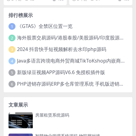
附近的人导...
排行榜展示
《GTA5》全禁区位置一览
1
海外股票交易源码/港股泰股/美股源码/印度股源码/马拉西亚股票源码/国际股票配资
2
2024 抖音快手短视频解析去水印php源码
3
Java多语言跨境电商外贸商城TikToKshop内嵌商城I商家入驻I一键铺
4
新版绿豆视频APP源码V6.6 免授权插件版
5
PHP进销存源码ERP多仓库管理系统 手机版进销存 php网络版进销存小程序
6
文章展示
房屋租赁系统源码
智慧物业管理系统源码 物联网对接