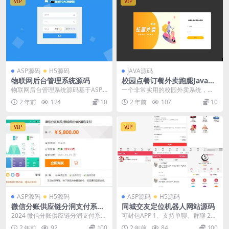
VIP
VIP
ASP源码
H5源码
JAVA源码
物联网后台管理系统源码
校园点餐订餐外卖跑腿Java源
码 一个非常实用的校园外卖系
物联网后台管理系统源码基于ASP.N
一个非常实用的校园外卖系统，基
统
ET内核，提供卓越的性能和功能。
于 SpringBoot 和 Vue 的开发。这
2 年前
124
10
2 年前
107
10
此外，我们...
一...
VIP
VIP
ASP源码
H5源码
ASP源码
H5源码
微信分账供应链分润支付系统
同城交友定位机器人网站源码
源码
2024 微信分账供应链分润支付系统
可封包APP 1、支持单聊、群聊 2、
源码
支持发动态，类似朋友圈 3、支持
2 年前
92
100
2 年前
84
100