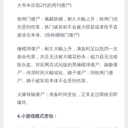
大爷本应指2代的周刊僵尸)
铁闸门僵尸：佩戴铁桶，耐久大幅上升；铁闸门优
先受到伤害，铁门破坏前不会被大喷菇或者投手直
接攻击本体。(俗称桶钢门僵尸)
橄榄球僵尸：耐久大幅上升，满血时足以抵挡一次
致命伤害，并且无法被大嘴花秒杀；磁力菇无法移
除头盔。对应网页试玩版的黑橄榄球僵尸。蹦极僵
尸：停滞时间大幅缩短。梯子僵尸：同铁闸门僵
尸，梯子破坏前本体不会受到伤害。
火爆辣椒僵尸：准备时间变短，正常走过两格后即
爆炸。
4.小游戏模式变动：