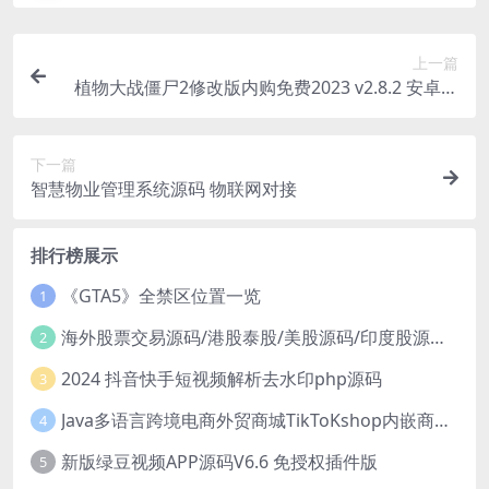
上一篇
植物大战僵尸2修改版内购免费2023 v2.8.2 安卓无
限钻石版
下一篇
智慧物业管理系统源码 物联网对接
排行榜展示
《GTA5》全禁区位置一览
1
海外股票交易源码/港股泰股/美股源码/印度股源码/马拉西亚股票源码/国际股票配资
2
2024 抖音快手短视频解析去水印php源码
3
Java多语言跨境电商外贸商城TikToKshop内嵌商城I商家入驻I一键铺
4
新版绿豆视频APP源码V6.6 免授权插件版
5