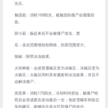
光豆。
魅惑菇：消耗100阳光，被魅惑的僵尸会缓慢回
血。
胆小菇：躲起来后不会被僵尸攻击。窝
瓜：攻击范围增加前两格，伤害范围变大。
辣椒：附带冰冻效果。
火炬树桩：会使普通豌豆变为冰豌豆，冰豌豆变为
火豌豆；火豌豆同时具有溅射和冰冻效果，并且不
会解冻僵尸。
高坚果：消耗175阳光，冷却时间变短，被僵尸啃
死后会变成窝瓜发动最后一击；免疫雪橇车和投石
车的碾压，能够抗住多次巨型僵尸的攻击。