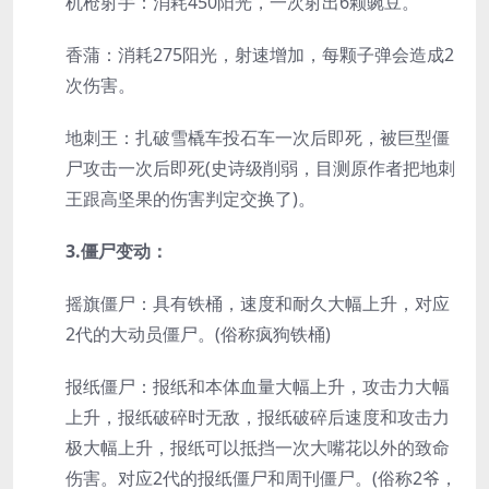
机枪射手：消耗450阳光，一次射出6颗豌豆。
香蒲：消耗275阳光，射速增加，每颗子弹会造成2
次伤害。
地刺王：扎破雪橇车投石车一次后即死，被巨型僵
尸攻击一次后即死(史诗级削弱，目测原作者把地刺
王跟高坚果的伤害判定交换了)。
3.僵尸变动：
摇旗僵尸：具有铁桶，速度和耐久大幅上升，对应
2代的大动员僵尸。(俗称疯狗铁桶)
报纸僵尸：报纸和本体血量大幅上升，攻击力大幅
上升，报纸破碎时无敌，报纸破碎后速度和攻击力
极大幅上升，报纸可以抵挡一次大嘴花以外的致命
伤害。对应2代的报纸僵尸和周刊僵尸。(俗称2爷，