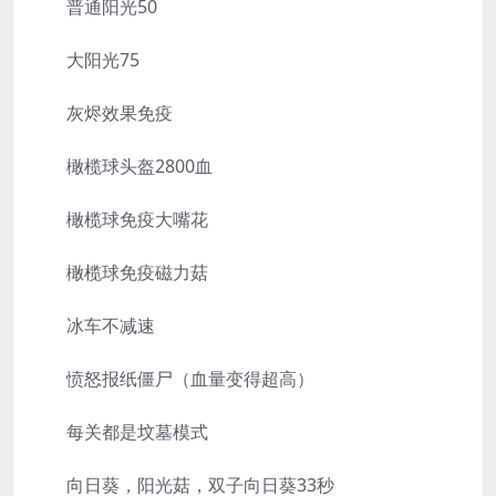
普通阳光50
大阳光75
灰烬效果免疫
橄榄球头盔2800血
橄榄球免疫大嘴花
橄榄球免疫磁力菇
冰车不减速
愤怒报纸僵尸（血量变得超高）
每关都是坟墓模式
向日葵，阳光菇，双子向日葵33秒